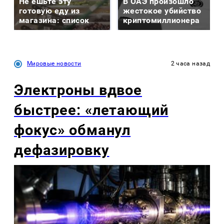
Не ешьте эту
В ОАЭ произошло
готовую еду из
жестокое убийство
магазина: список
криптомиллионера
Мировые новости
2 часа назад
Электроны вдвое
быстрее: «летающий
фокус» обманул
дефазировку