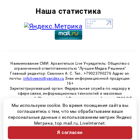
Наша статистика
Наименование СМИ: Архангельск Live Учредитель: Общество с
ограниченной ответственностью "Лучшие Медиа Решения"
Главный редактор: Самохин А. С. Тел.: +79023790276 Адрес эл.
почты:
infolivesmi@yandex.ru
Знак информационной продукции:
16+
Зарегистрировавший орган: Федеральная служба по надзору в
сфере связи, информационных технологий и массовых
коммуникаций (Роскомнадзор) Регистрационный номер СМИ ЭЛ
№ ФС 77 - 82533 от 21.01.2022
Мы используем cookie. Во время посещения сайта вы
соглашаетесь с тем, что мы обрабатываем ваши
персональные данные с использованием метрик Яндекс
Метрика, top.mail.ru, LiveInternet.
© 2026 «Архангельск Live» | Все права защищены
Я согласен
Возрастная категория сайта 16+
Политика конфиденциальности