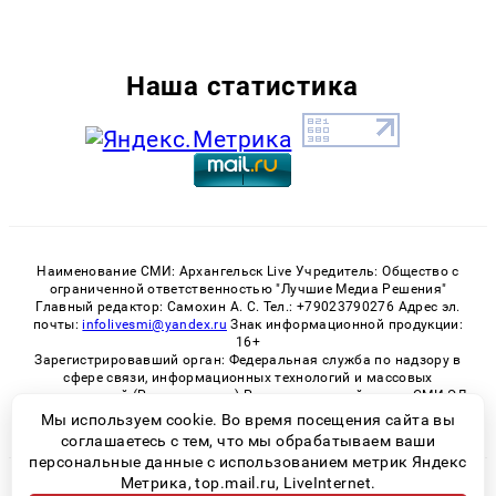
Наша статистика
Наименование СМИ: Архангельск Live Учредитель: Общество с
ограниченной ответственностью "Лучшие Медиа Решения"
Главный редактор: Самохин А. С. Тел.: +79023790276 Адрес эл.
почты:
infolivesmi@yandex.ru
Знак информационной продукции:
16+
Зарегистрировавший орган: Федеральная служба по надзору в
сфере связи, информационных технологий и массовых
коммуникаций (Роскомнадзор) Регистрационный номер СМИ ЭЛ
№ ФС 77 - 82533 от 21.01.2022
Мы используем cookie. Во время посещения сайта вы
соглашаетесь с тем, что мы обрабатываем ваши
персональные данные с использованием метрик Яндекс
Метрика, top.mail.ru, LiveInternet.
© 2026 «Архангельск Live» | Все права защищены