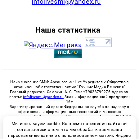
infolivesmi@yandex.ru
Наша статистика
Наименование СМИ: Архангельск Live Учредитель: Общество с
ограниченной ответственностью "Лучшие Медиа Решения"
Главный редактор: Самохин А. С. Тел.: +79023790276 Адрес эл.
почты:
infolivesmi@yandex.ru
Знак информационной продукции:
16+
Зарегистрировавший орган: Федеральная служба по надзору в
сфере связи, информационных технологий и массовых
коммуникаций (Роскомнадзор) Регистрационный номер СМИ ЭЛ
№ ФС 77 - 82533 от 21.01.2022
Мы используем cookie. Во время посещения сайта вы
соглашаетесь с тем, что мы обрабатываем ваши
персональные данные с использованием метрик Яндекс