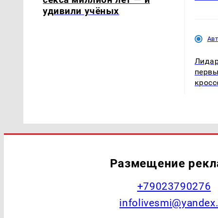
удивили учёных
Ав
Лидар
первы
кросс
Размещение рек
+79023790276
infolivesmi@yandex