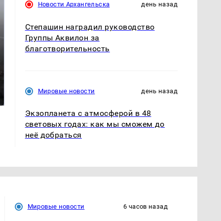
Новости Архангельска
день назад
Степашин наградил руководство
Группы Аквилон за
благотворительность
Таких событий не
В магазинах России
было с 1945: чего
ажиотаж из-за этого
Мировые новости
день назад
ждать всем нам?
продукта: что купить?
Экзопланета с атмосферой в 48
световых годах: как мы сможем до
неё добраться
Мировые новости
6 часов назад