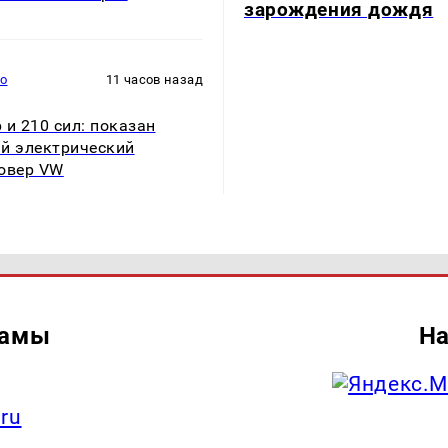
зарождения дождя
то
11 часов назад
 и 210 сил: показан
й электрический
овер VW
ламы
На
.ru