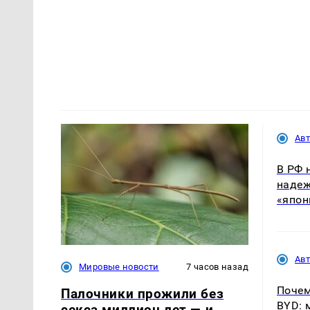
Ав
В РФ 
надеж
«япон
Ав
Мировые новости
7 часов назад
Почем
Палочники прожили без
BYD: 
секса миллион лет — и