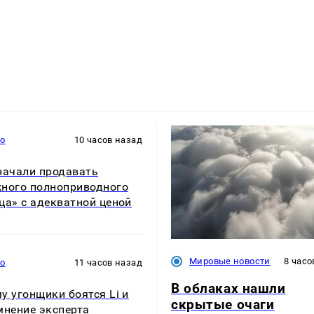
то
10 часов назад
начали продавать
ного полноприводного
ца» с адекватной ценой
Мировые новости
8 часо
то
11 часов назад
В облаках нашли
у угонщики боятся Li и
скрытые очаги
мнение эксперта