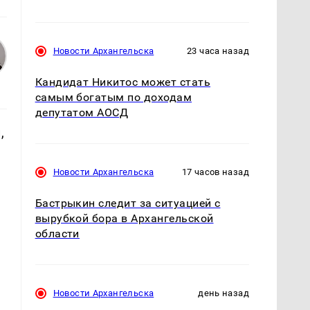
Новости Архангельска
23 часа назад
Кандидат Никитос может стать
самым богатым по доходам
депутатом АОСД
,
Новости Архангельска
17 часов назад
Бастрыкин следит за ситуацией с
вырубкой бора в Архангельской
.
области
Новости Архангельска
день назад