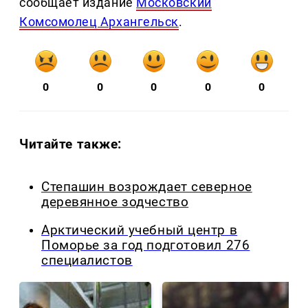
сообщает издание
Московский
Комсомолец Архангельск
.
0
0
0
0
0
Читайте также:
Степашин возрождает северное
деревянное зодчество
Арктический учебный центр в
Поморье за год подготовил 276
специалистов