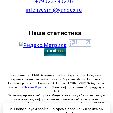
+79023790276
infolivesmi@yandex.ru
Наша статистика
Наименование СМИ: Архангельск Live Учредитель: Общество с
ограниченной ответственностью "Лучшие Медиа Решения"
Главный редактор: Самохин А. С. Тел.: +79023790276 Адрес эл.
почты:
infolivesmi@yandex.ru
Знак информационной продукции:
16+
Зарегистрировавший орган: Федеральная служба по надзору в
сфере связи, информационных технологий и массовых
коммуникаций (Роскомнадзор) Регистрационный номер СМИ ЭЛ
№ ФС 77 - 82533 от 21.01.2022
Мы используем cookie. Во время посещения сайта вы