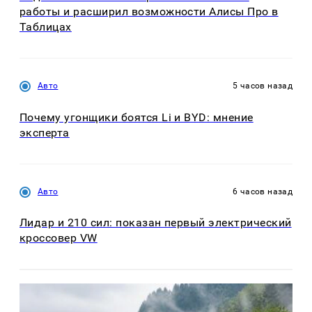
работы и расширил возможности Алисы Про в
Таблицах
Авто
5 часов назад
Почему угонщики боятся Li и BYD: мнение
эксперта
Авто
6 часов назад
Лидар и 210 сил: показан первый электрический
кроссовер VW