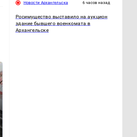
Новости Архангельска
6 часов назад
Росимущество выставило на аукцион
здание бывшего военкомата в
Архангельске
Такую зиму в России
Как выглядит место
никто не ждал: как
крушение вертолета на
так?!
Кавказе: смотреть