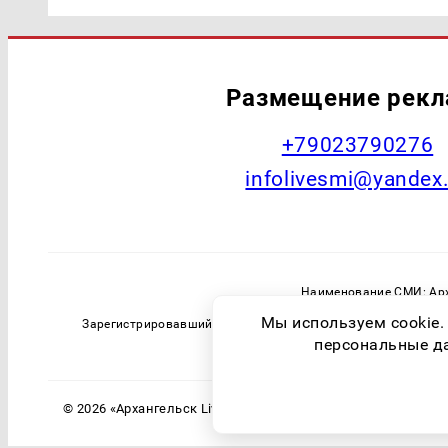
Размещение рек
+79023790276
infolivesmi@yandex
Наименование СМИ: Арх
Главный редактор: Самохин А
Мы используем cookie.
Зарегистрировавший орган: Федеральная служба по надзо
персональные дан
© 2026 «Архангельск Live» | Все права защищены