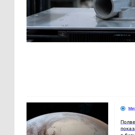
Ми
Полве
показ