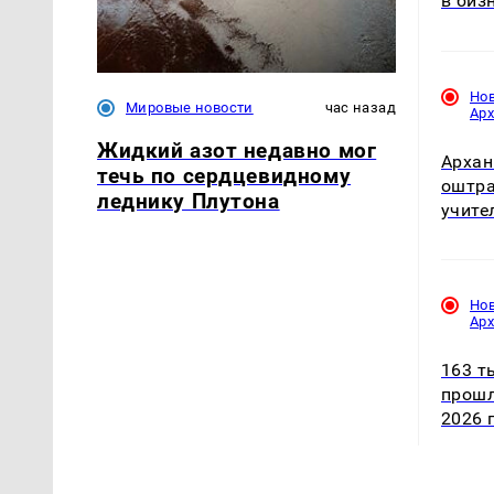
в биз
Но
Мировые новости
час назад
Ар
Жидкий азот недавно мог
Архан
течь по сердцевидному
оштра
леднику Плутона
учите
Но
Ар
163 т
прошл
2026 