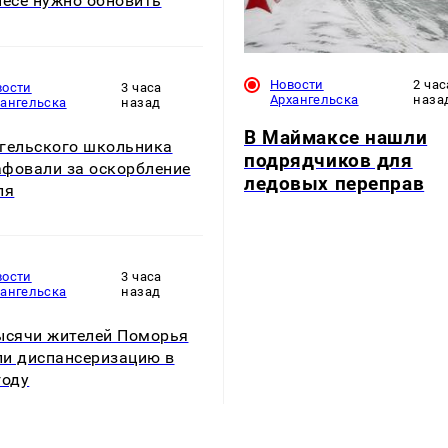
несе нужно обновить
Новости
2 час
вости
3 часа
Архангельска
наза
хангельска
назад
В Маймаксе нашли
гельского школьника
подрядчиков для
фовали за оскорбление
ледовых переправ
ля
вости
3 часа
хангельска
назад
ысячи жителей Поморья
и диспансеризацию в
году