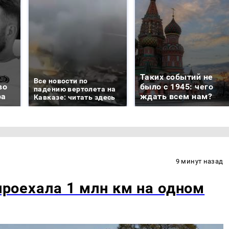
Таких событий не
Все новости по
во
было с 1945: чего
падению вертолета на
ра
ждать всем нам?
Кавказе: читать здесь
9 минут назад
 проехала 1 млн км на одном