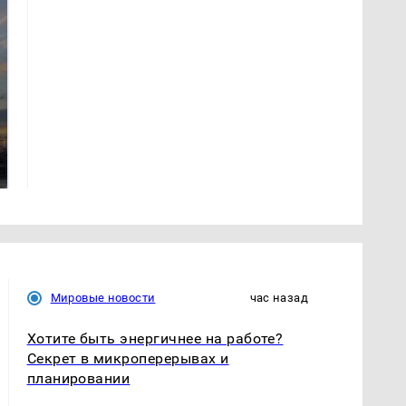
СМИ: В Химках на
полицейскую
В магазинах России
машину напали и
ажиотаж из-за этого
подожгли.
продукта: что купить?
Мировые новости
час назад
Хотите быть энергичнее на работе?
Секрет в микроперерывах и
планировании