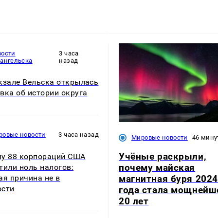
вости
3 часа
хангельска
назад
кзале Вельска открылась
вка об истории округа
ровые новости
3 часа назад
Мировые новости
46 мину
Учёные раскрыли,
у 88 корпораций США
почему майская
тили ноль налогов:
магнитная буря 2024
ая причина не в
ости
года стала мощнейш
20 лет