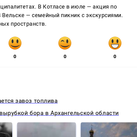
ципалитетах. В Котласе в июле — акция по
 Вельске — семейный пикник с экскурсиями.
ных пространств.
0
0
0
ется завоз топлива
 вырубкой бора в Архангельской области