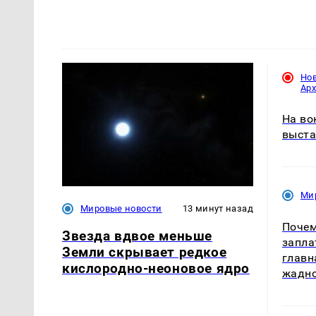
Но
Ар
На во
выста
Ми
Мировые новости
13 минут назад
Почем
Звезда вдвое меньше
запла
Земли скрывает редкое
главн
кислородно-неоновое ядро
жадн