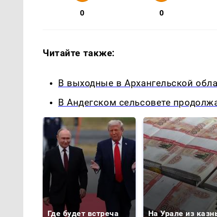
0
0
Читайте также:
В выходные в Архангельской обл
В Андегском сельсовете продолжа
Где будет встреча
На Урале из казн