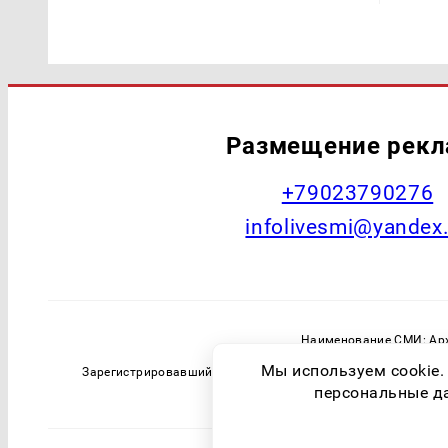
Размещение рек
+79023790276
infolivesmi@yandex
Наименование СМИ: Арх
Главный редактор: Самохин А
Мы используем cookie.
Зарегистрировавший орган: Федеральная служба по надзо
персональные дан