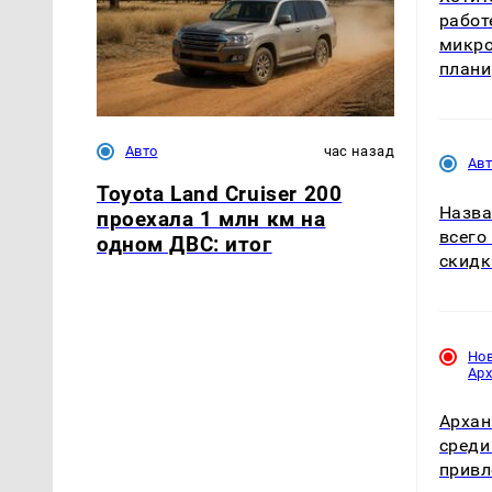
работ
микро
плани
Авто
час назад
Ав
Toyota Land Cruiser 200
Назва
проехала 1 млн км на
всего
одном ДВС: итог
скидк
Но
Ар
Архан
среди
привл