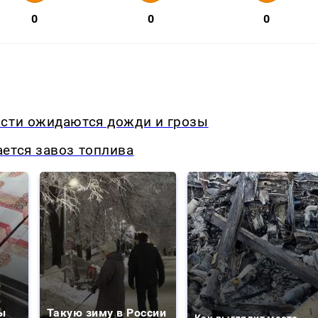
0
0
0
асти ожидаются дожди и грозы
ется завоз топлива
ы
Такую зиму в России
Как выглядит место