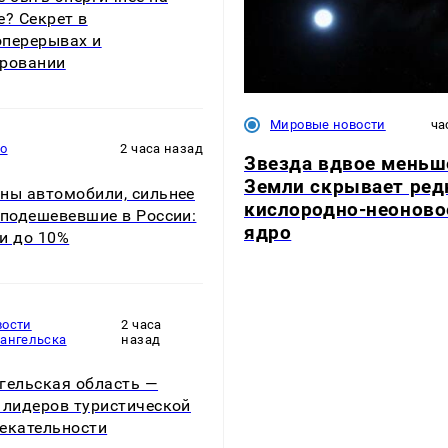
е? Секрет в
перерывах и
ровании
Мировые новости
ча
то
2 часа назад
Звезда вдвое меньш
Земли скрывает ред
ны автомобили, сильнее
кислородно-неоново
 подешевевшие в России:
ядро
и до 10%
вости
2 часа
хангельска
назад
гельская область —
 лидеров туристической
екательности