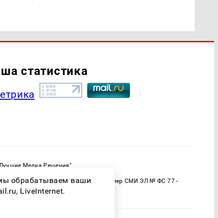
ша статистика
"Лучшие Медиа Решения"
ормационной продукции: 16+
о мы обрабатываем ваши
 (Роскомнадзор) Регистрационный номер СМИ ЭЛ № ФС 77 -
ru, LiveInternet.