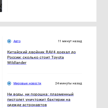
готовую еду из
жестокое убийство
магазина: список
криптомиллионера
Авто
11 минут назад
Китайский двойник RAV4 доехал до
России: сколько стоит Toyota
Wildlander
Мировые новости
24 минуты назад
Ни воды, ни порошка: плазменный
пистолет уничтожит бактерии на
одежде астронавтов