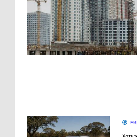
Ми
Хотит