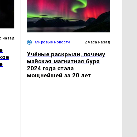
с назад
Мировые новости
2 часа назад
е
Учёные раскрыли, почему
кое
майская магнитная буря
е
2024 года стала
мощнейшей за 20 лет