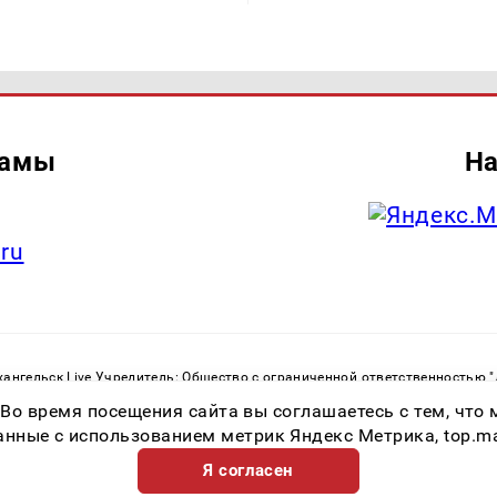
ламы
На
.ru
ангельск Live Учредитель: Общество с ограниченной ответственностью 
. С. Тел.: +79023790276 Адрес эл. почты:
infolivesmi@yandex.ru
Знак инф
 Во время посещения сайта вы соглашаетесь с тем, чт
ру в сфере связи, информационных технологий и массовых коммуникаций
82533 от 21.01.2022
ные с использованием метрик Яндекс Метрика, top.mail.
Я согласен