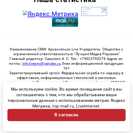
Наименование СМИ: Архангельск Live Учредитель: Общество с
ограниченной ответственностью "Лучшие Медиа Решения"
Главный редактор: Самохин А. С. Тел.: +79023790276 Адрес эл.
почты:
infolivesmi@yandex.ru
Знак информационной продукции:
16+
Зарегистрировавший орган: Федеральная служба по надзору в
сфере связи, информационных технологий и массовых
коммуникаций (Роскомнадзор) Регистрационный номер СМИ ЭЛ
№ ФС 77 - 82533 от 21.01.2022
Мы используем cookie. Во время посещения сайта вы
соглашаетесь с тем, что мы обрабатываем ваши
персональные данные с использованием метрик Яндекс
Метрика, top.mail.ru, LiveInternet.
© 2026 «Архангельск Live» | Все права защищены
Я согласен
Возрастная категория сайта 16+
Политика конфиденциальности