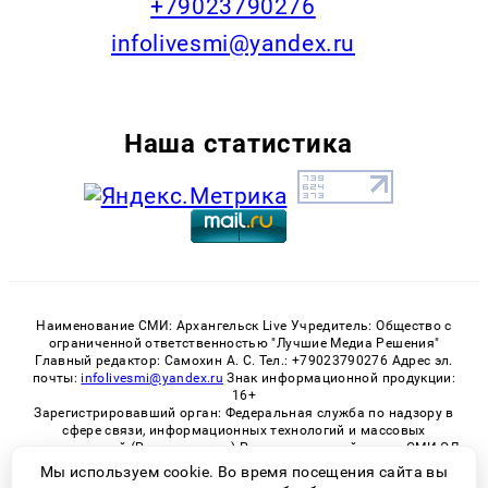
+79023790276
infolivesmi@yandex.ru
Наша статистика
Наименование СМИ: Архангельск Live Учредитель: Общество с
ограниченной ответственностью "Лучшие Медиа Решения"
Главный редактор: Самохин А. С. Тел.: +79023790276 Адрес эл.
почты:
infolivesmi@yandex.ru
Знак информационной продукции:
16+
Зарегистрировавший орган: Федеральная служба по надзору в
сфере связи, информационных технологий и массовых
коммуникаций (Роскомнадзор) Регистрационный номер СМИ ЭЛ
№ ФС 77 - 82533 от 21.01.2022
Мы используем cookie. Во время посещения сайта вы