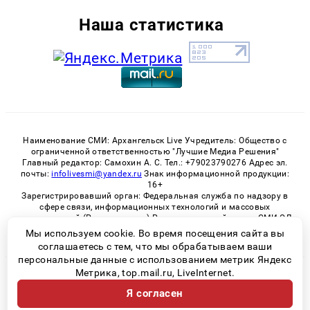
Наша статистика
Наименование СМИ: Архангельск Live Учредитель: Общество с
ограниченной ответственностью "Лучшие Медиа Решения"
Главный редактор: Самохин А. С. Тел.: +79023790276 Адрес эл.
почты:
infolivesmi@yandex.ru
Знак информационной продукции:
16+
Зарегистрировавший орган: Федеральная служба по надзору в
сфере связи, информационных технологий и массовых
коммуникаций (Роскомнадзор) Регистрационный номер СМИ ЭЛ
№ ФС 77 - 82533 от 21.01.2022
Мы используем cookie. Во время посещения сайта вы
соглашаетесь с тем, что мы обрабатываем ваши
персональные данные с использованием метрик Яндекс
Метрика, top.mail.ru, LiveInternet.
© 2026 «Архангельск Live» | Все права защищены
Я согласен
Возрастная категория сайта 16+
Политика конфиденциальности