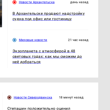
Новости Архангельска
день назад
СМИ: В Химках на
полицейскую
В Архангельске продают надстройку
В магазинах России
машину напали и
судна под офис или гостиницу
ажиотаж из-за этого
подожгли.
продукта: что купить?
Мировые новости
21 час назад
Экзопланета с атмосферой в 48
световых годах: как мы сможем до
неё добраться
Новости Северодвинска
18 минут назад
Степашин положительно оценил