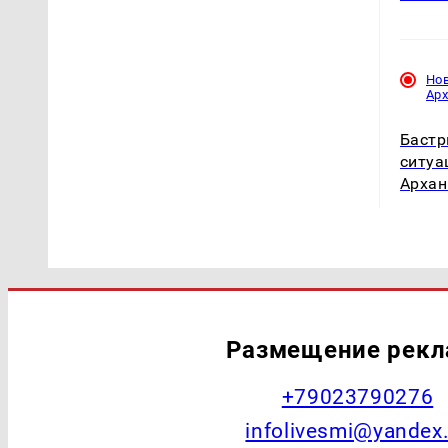
Но
Ар
Бастр
ситуа
Архан
Размещение рек
+79023790276
infolivesmi@yandex