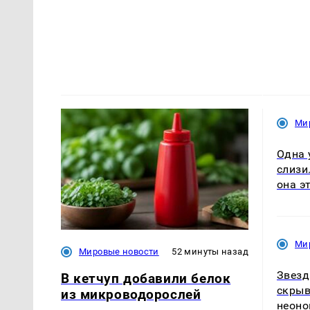
Ми
Одна 
слизи
она э
Ми
Мировые новости
52 минуты назад
Звезд
В кетчуп добавили белок
скрыв
из микроводорослей
неоно