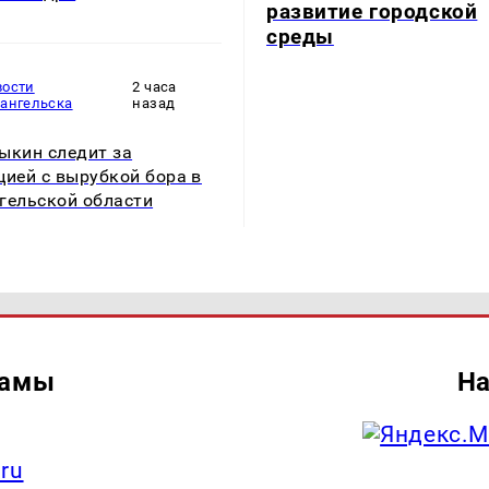
развитие городской
среды
вости
2 часа
хангельска
назад
ыкин следит за
цией с вырубкой бора в
гельской области
ламы
На
.ru