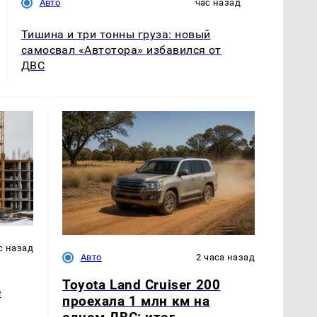
Авто
час назад
Тишина и три тонны груза: новый
самосвал «Автотора» избавился от
ДВС
с назад
Авто
2 часа назад
Toyota Land Cruiser 200
е
проехала 1 млн км на