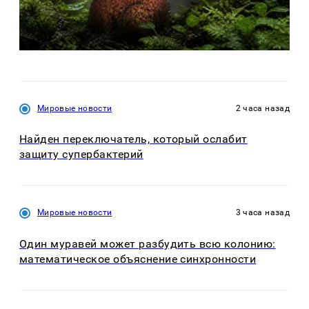
Мировые новости
2 часа назад
Найден переключатель, который ослабит
защиту супербактерий
Мировые новости
3 часа назад
Один муравей может разбудить всю колонию:
математическое объяснение синхронности