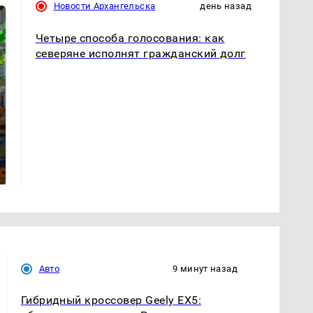
Новости Архангельска
день назад
Четыре способа голосования: как
северяне исполнят гражданский долг
СМИ: В Химках на
полицейскую
Где будет встреча
машину напали и
президентов США и
подожгли.
России: Европа?
Авто
9 минут назад
Гибридный кроссовер Geely EX5: