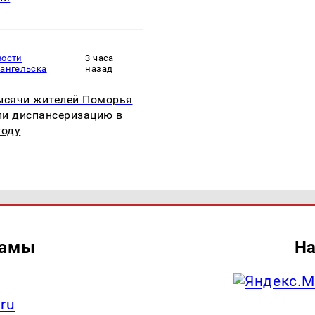
вости
3 часа
хангельска
назад
ысячи жителей Поморья
и диспансеризацию в
году
ламы
На
.ru