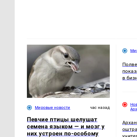
Ми
Полве
показ
в биз
Но
Мировые новости
час назад
Ар
Певчие птицы шелушат
Архан
семена языком — и мозг у
оштра
них устроен по-особому
учите