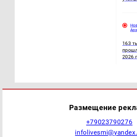
Но
Ар
163 т
прошл
2026 
Размещение рек
+79023790276
infolivesmi@yandex