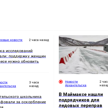
ровые новости
2 часа назад
ка исследований
али: поддержку женщин
несе нужно обновить
Новости
2 час
вости
3 часа
Архангельска
наза
хангельска
назад
В Маймаксе нашли
гельского школьника
подрядчиков для
фовали за оскорбление
ледовых переправ
ля