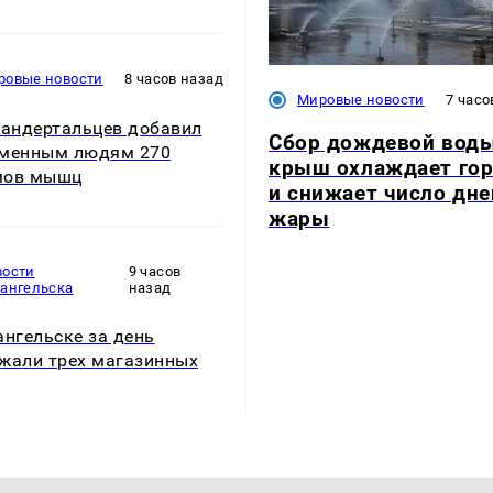
ровые новости
8 часов назад
Мировые новости
7 часо
еандертальцев добавил
Сбор дождевой воды
еменным людям 270
крыш охлаждает го
мов мышц
и снижает число дне
жары
вости
9 часов
хангельска
назад
ангельске за день
жали трех магазинных