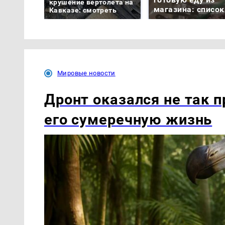
крушение вертолета на
магазина: список
Кавказе: смотреть
Мировые новости
Дронт оказался не так п
его сумеречную жизнь