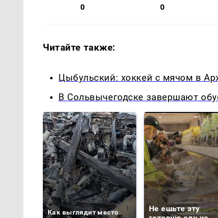
0
0
Читайте также:
Цыбульский: хоккей с мячом в Арх
В Сольвычегодске завершают обу
Не ешьте эту
Как выглядит место
готовую еду из