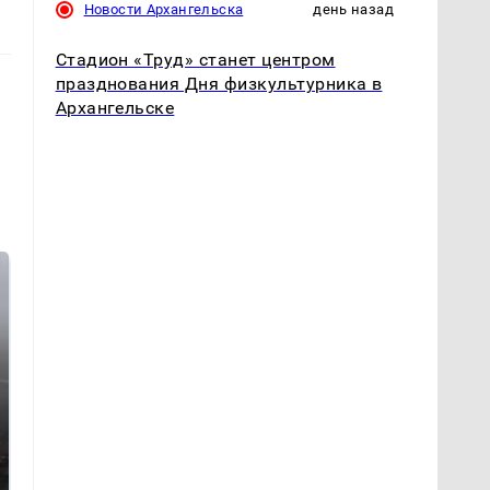
Новости Архангельска
день назад
Стадион «Труд» станет центром
празднования Дня физкультурника в
Архангельске
Таких событий не
В магазинах России
было с 1945: чего