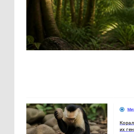
Ми
Корал
их ге