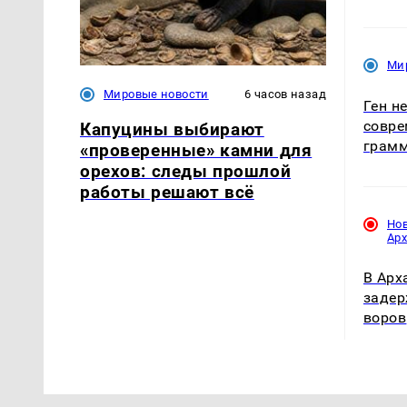
Ми
Мировые новости
6 часов назад
Ген н
совр
Капуцины выбирают
грам
«проверенные» камни для
орехов: следы прошлой
работы решают всё
Но
Ар
В Арх
задер
воров