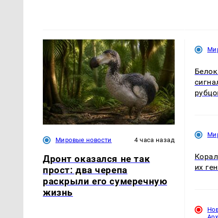
Ми
Белок
сигна
рубцо
Ми
Мировые новости
4 часа назад
Корал
Дронт оказался не так
их ге
прост: два черепа
раскрыли его сумеречную
жизнь
Но
Ар