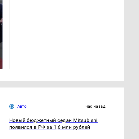
На Урале из казны
Такую зиму в России
были украдены 18
никто не ждал: как
миллионов рублей
так?!
Авто
час назад
Новый бюджетный седан Mitsubishi
появился в РФ за 1,6 млн рублей