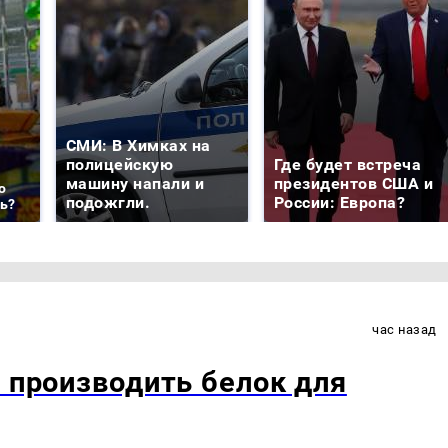
СМИ: В Химках на
полицейскую
Где будет встреча
машину напали и
президентов США и
о
подожгли.
России: Европа?
ть?
час назад
ь производить белок для