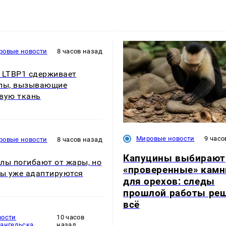
ровые новости
8 часов назад
 LTBP1 сдерживает
лы, вызывающие
вую ткань
Мировые новости
9 часо
ровые новости
8 часов назад
Капуцины выбирают
лы погибают от жары, но
«проверенные» камн
ны уже адаптируются
для орехов: следы
прошлой работы ре
всё
вости
10 часов
хангельска
назад