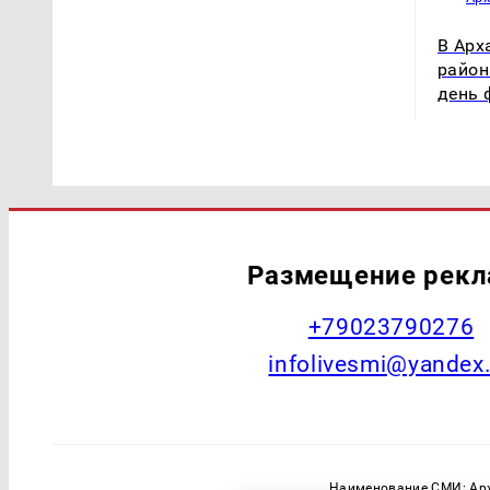
В Арх
район
день 
Размещение рек
+79023790276
infolivesmi@yandex
Наименование СМИ: Арх