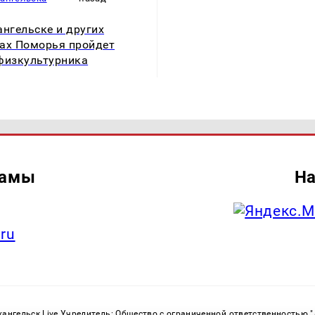
ангельске и других
ах Поморья пройдет
физкультурника
ламы
На
.ru
ангельск Live Учредитель: Общество с ограниченной ответственностью 