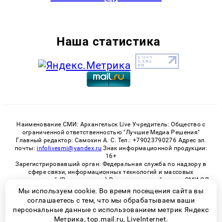
Наша статистика
Наименование СМИ: Архангельск Live Учредитель: Общество с
ограниченной ответственностью "Лучшие Медиа Решения"
Главный редактор: Самохин А. С. Тел.: +79023790276 Адрес эл.
почты:
infolivesmi@yandex.ru
Знак информационной продукции:
16+
Зарегистрировавший орган: Федеральная служба по надзору в
сфере связи, информационных технологий и массовых
коммуникаций (Роскомнадзор) Регистрационный номер СМИ ЭЛ
№ ФС 77 - 82533 от 21.01.2022
Мы используем cookie. Во время посещения сайта вы
соглашаетесь с тем, что мы обрабатываем ваши
персональные данные с использованием метрик Яндекс
Метрика, top.mail.ru, LiveInternet.
© 2026 «Архангельск Live» | Все права защищены