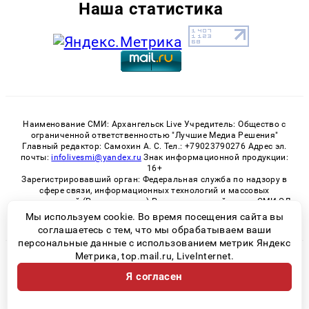
Наша статистика
Наименование СМИ: Архангельск Live Учредитель: Общество с
ограниченной ответственностью "Лучшие Медиа Решения"
Главный редактор: Самохин А. С. Тел.: +79023790276 Адрес эл.
почты:
infolivesmi@yandex.ru
Знак информационной продукции:
16+
Зарегистрировавший орган: Федеральная служба по надзору в
сфере связи, информационных технологий и массовых
коммуникаций (Роскомнадзор) Регистрационный номер СМИ ЭЛ
№ ФС 77 - 82533 от 21.01.2022
Мы используем cookie. Во время посещения сайта вы
соглашаетесь с тем, что мы обрабатываем ваши
персональные данные с использованием метрик Яндекс
Метрика, top.mail.ru, LiveInternet.
© 2026 «Архангельск Live» | Все права защищены
Я согласен
Возрастная категория сайта 16+
Политика конфиденциальности