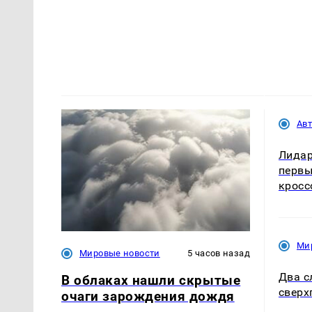
Ав
Лидар
первы
кросс
Ми
Мировые новости
5 часов назад
Два с
В облаках нашли скрытые
сверх
очаги зарождения дождя