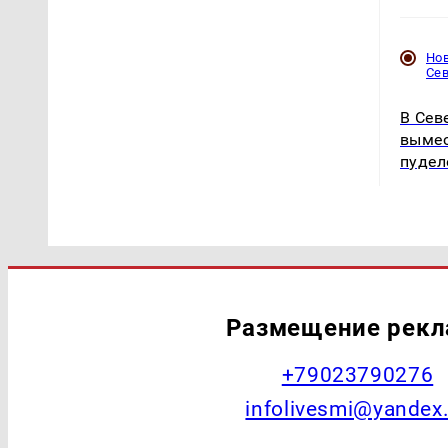
Но
Се
В Сев
вымес
пудел
Размещение рек
+79023790276
infolivesmi@yandex