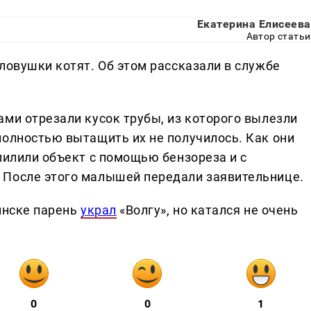
Екатерина Елисеева
Автор статьи
ловушки котят. Об этом рассказали в службе
ами отрезали кусок трубы, из которого вылезли
полностью вытащить их не получилось. Как они
пилили объект с помощью бензореза и с
 После этого малышей передали заявительнице.
инске парень
украл
«Волгу», но катался не очень
0
0
1