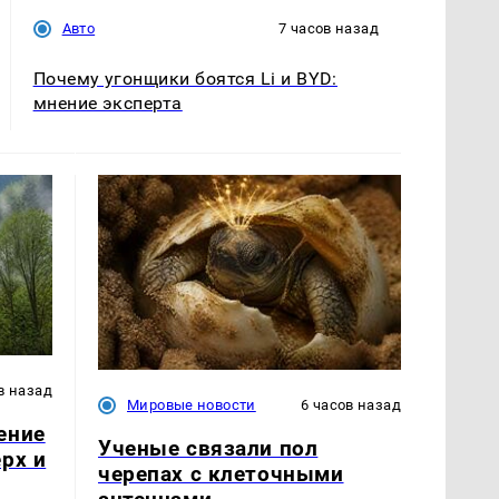
Авто
7 часов назад
Почему угонщики боятся Li и BYD:
мнение эксперта
в назад
Мировые новости
6 часов назад
ение
Ученые связали пол
рх и
черепах с клеточными