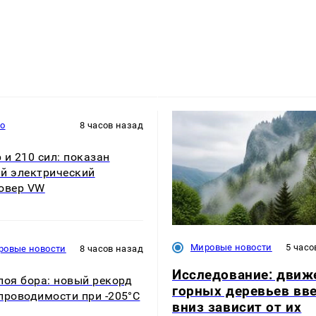
то
8 часов назад
 и 210 сил: показан
й электрический
овер VW
Мировые новости
5 часо
ровые новости
8 часов назад
Исследование: движ
лоя бора: новый рекорд
горных деревьев вве
проводимости при -205°C
вниз зависит от их