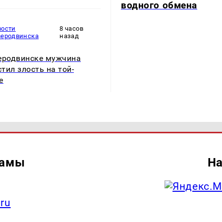
водного обмена
вости
8 часов
веродвинска
назад
еродвинске мужчина
тил злость на той-
е
ламы
На
.ru