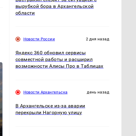
вырубкой бора в Архангельской
области
Новости России
2 дня назад
и
Яндекс 360 обновил сервисы
совместной работы и расширил
возможности Алисы Про в Таблицах
Новости Архангельска
день назад
В Архангельске из-за аварии
перекрыли Нагорную улицу
СМИ: В Химках на
полицейскую
В магазинах России
машину напали и
ажиотаж из-за этого
подожгли.
продукта: что купить?