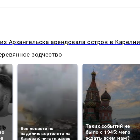
 из Архангельска арендовала остров в Карели
еревянное зодчество
Таких событий не
Все новости по
во
было с 1945: чего
падению вертолета на
ра
ждать всем нам?
Кавказе: читать здесь