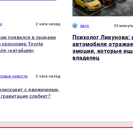
то
2 часа назад
Авто
53 минут
Психолог Ликунова: 
сии появился в продаже
автомобиля отражае
 кроссовер Toyota
эмоции, которые ищ
ле «китайцев»
владелец
ровые новости
2 часа назад
роисходит с движениями,
 гравитация слабеет?