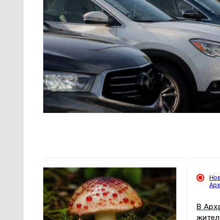
Но
Ар
В Арх
жител