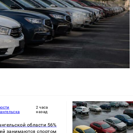
вости
2 часа
хангельска
назад
ангельской области 56%
ей занимаются спортом