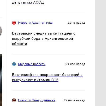
депутатом АОСД
Новости Архангельска
день назад
Бастрыкин следит за ситуацией с
вырубкой бора в Архангельской
области
Мировые новости
21 час назад
Бактериофаги вскрывают бактерий и
выпускают витамин B12
Новости Северодвинска
22 часа назад