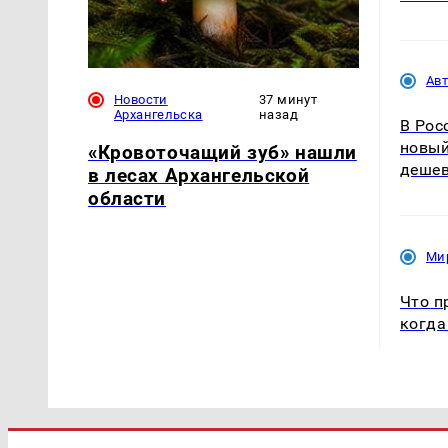
Ав
Новости
37 минут
Архангельска
назад
В Рос
новый
«Кровоточащий зуб» нашли
дешев
в лесах Архангельской
области
Ми
Что п
когда