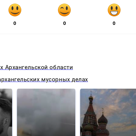
0
0
0
х Архангельской области
рхангельских мусорных делах