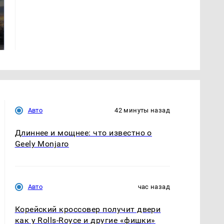
СМИ: В Химках на
полицейскую
Где будет встреча
машину напали и
президентов США и
подожгли.
России: Европа?
Авто
42 минуты назад
Длиннее и мощнее: что известно о
Geely Monjaro
Авто
час назад
Корейский кроссовер получит двери
как у Rolls-Royce и другие «фишки»