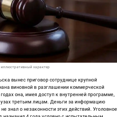
 иллюстративный характер
ьска вынес приговор сотруднице крупной
нана виновной в разглашении коммерческой
 годах она, имея доступ к внутренней программе,
рузах третьим лицам. Деньги за информацию
 не знал о незаконности этих действий. Уголовно
д назначил 4 года условно с испытательным