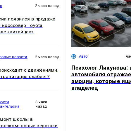
то
2 часа назад
сии появился в продаже
 кроссовер Toyota
ле «китайцев»
Авто
ча
ровые новости
2 часа назад
Психолог Ликунова: 
роисходит с движениями,
автомобиля отражае
 гравитация слабеет?
эмоции, которые ищ
владелец
вости
3 часа
хангельска
назад
монт школы в
онском: новые верстаки