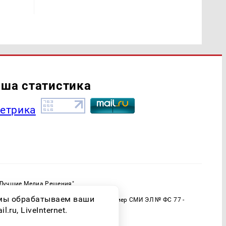
ша статистика
"Лучшие Медиа Решения"
ормационной продукции: 16+
о мы обрабатываем ваши
 (Роскомнадзор) Регистрационный номер СМИ ЭЛ № ФС 77 -
ru, LiveInternet.