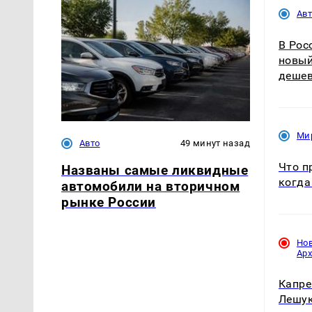
Ав
В Рос
новый
дешев
Ми
Авто
49 минут назад
Что п
Названы самые ликвидные
когда
автомобили на вторичном
рынке России
Но
Ар
Капре
Лешук