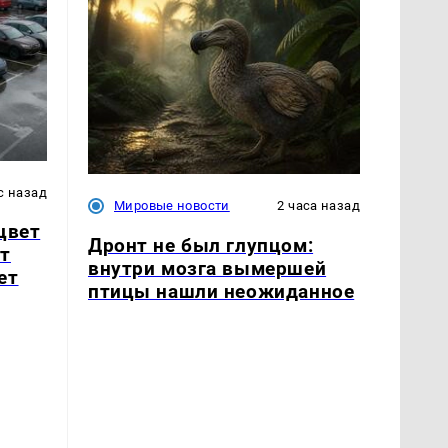
с назад
Мировые новости
2 часа назад
цвет
Дронт не был глупцом:
т
внутри мозга вымершей
ет
птицы нашли неожиданное