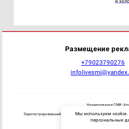
и хол
Размещение рек
+79023790276
infolivesmi@yandex
Наименование СМИ: Арх
Главный редактор: Самохин А
Мы используем cookie.
Зарегистрировавший орган: Федеральная служба по надзо
персональные дан