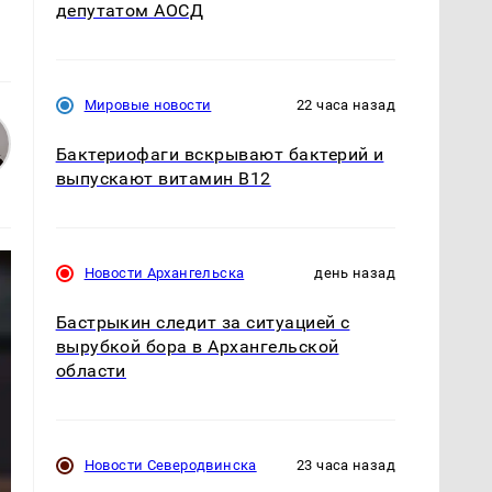
депутатом АОСД
Мировые новости
22 часа назад
Бактериофаги вскрывают бактерий и
выпускают витамин B12
Новости Архангельска
день назад
Бастрыкин следит за ситуацией с
вырубкой бора в Архангельской
области
Новости Северодвинска
23 часа назад