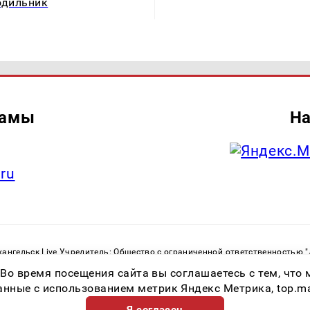
одильник
ламы
На
.ru
ангельск Live Учредитель: Общество с ограниченной ответственностью 
. С. Тел.: +79023790276 Адрес эл. почты:
infolivesmi@yandex.ru
Знак инф
 Во время посещения сайта вы соглашаетесь с тем, чт
ру в сфере связи, информационных технологий и массовых коммуникаций
82533 от 21.01.2022
ные с использованием метрик Яндекс Метрика, top.mail.