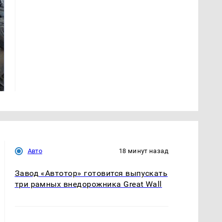
На Урале из казны
Не ешьте эту
были украдены 18
готовую еду из
миллионов рублей
магазина: список
Авто
18 минут назад
Завод «Автотор» готовится выпускать
три рамных внедорожника Great Wall