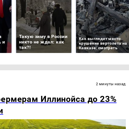
а
Такую зиму в России
Как выглядит место
 и
никто не ждал: как
крушение вертолета на
так?!
Кавказе: смотреть
2 минуты назад
фермерам Иллинойса до 23%
и