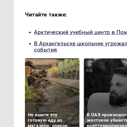
Читайте также:
Арктический учебный центр в Пом
В Архангельске школьник угрожа
события
Не ешьте эту
В ОАЭ произошло
готовую еду из
жестокое убийст
магазина: список
криптомиллионе