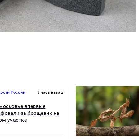
вости России
3 часа назад
московье впервые
фовали за борщевик на
ом участке