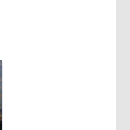
СМИ: В Химках на
полицейскую
В магазинах России
машину напали и
ажиотаж из-за этого
подожгли.
продукта: что купить?