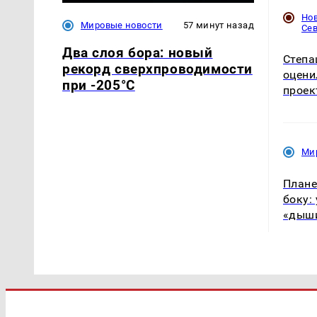
Но
Мировые новости
57 минут назад
Се
Два слоя бора: новый
Степа
рекорд сверхпроводимости
оцени
при -205°C
проек
Ми
Плане
боку:
«дыши