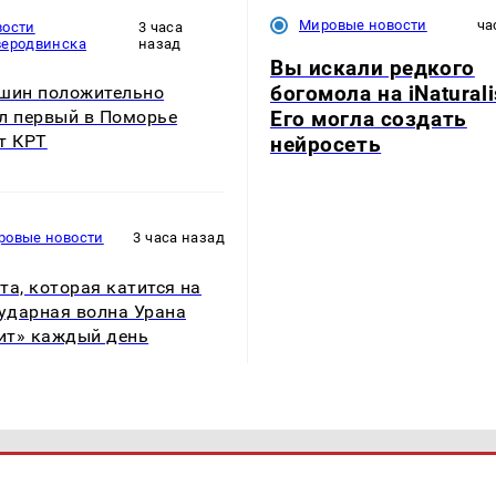
Мировые новости
ча
вости
3 часа
веродвинска
назад
Вы искали редкого
богомола на iNaturali
шин положительно
Его могла создать
л первый в Поморье
т КРТ
нейросеть
ровые новости
3 часа назад
та, которая катится на
 ударная волна Урана
т» каждый день