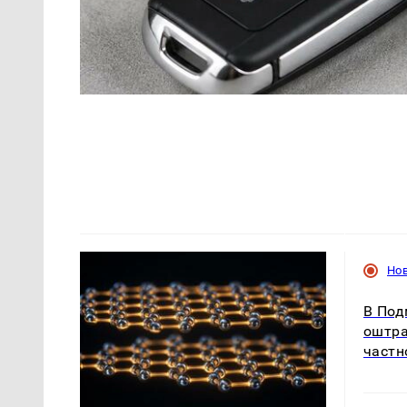
Но
В Под
оштра
частн