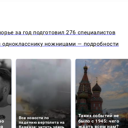
орье за год подготовил 276 специалистов
л однокласснику ножницами — подробности
Таких событий не
Все новости по
во
было с 1945: чего
падению вертолета на
ра
ждать всем нам?
Кавказе: читать здесь