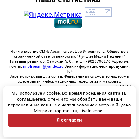
Наименование СМИ: Архангельск Live Учредитель: Общество с
ограниченной ответственностью "Лучшие Медиа Решения"
Главный редактор: Самохин А. С. Тел.: +79023790276 Адрес эл.
почты:
infolivesmi@yandex.ru
Знак информационной продукции:
16+
Зарегистрировавший орган: Федеральная служба по надзору в
сфере связи, информационных технологий и массовых
коммуникаций (Роскомнадзор) Регистрационный номер СМИ ЭЛ
№ ФС 77 - 82533 от 21.01.2022
Мы используем cookie. Во время посещения сайта вы
соглашаетесь с тем, что мы обрабатываем ваши
персональные данные с использованием метрик Яндекс
Метрика, top.mail.ru, LiveInternet.
© 2026 «Архангельск Live» | Все права защищены
Я согласен
Возрастная категория сайта 16+
Политика конфиденциальности