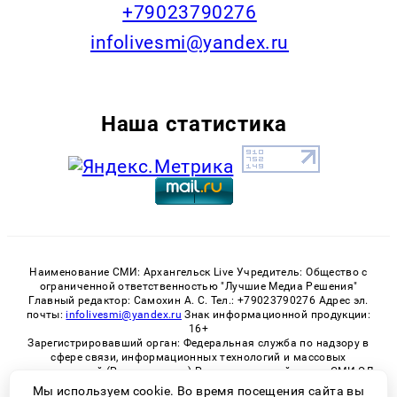
+79023790276
infolivesmi@yandex.ru
Наша статистика
Наименование СМИ: Архангельск Live Учредитель: Общество с
ограниченной ответственностью "Лучшие Медиа Решения"
Главный редактор: Самохин А. С. Тел.: +79023790276 Адрес эл.
почты:
infolivesmi@yandex.ru
Знак информационной продукции:
16+
Зарегистрировавший орган: Федеральная служба по надзору в
сфере связи, информационных технологий и массовых
коммуникаций (Роскомнадзор) Регистрационный номер СМИ ЭЛ
№ ФС 77 - 82533 от 21.01.2022
Мы используем cookie. Во время посещения сайта вы