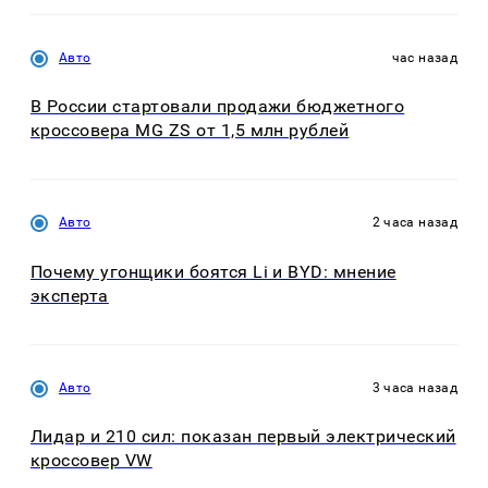
Авто
час назад
В России стартовали продажи бюджетного
кроссовера MG ZS от 1,5 млн рублей
Авто
2 часа назад
Почему угонщики боятся Li и BYD: мнение
эксперта
Авто
3 часа назад
Лидар и 210 сил: показан первый электрический
кроссовер VW