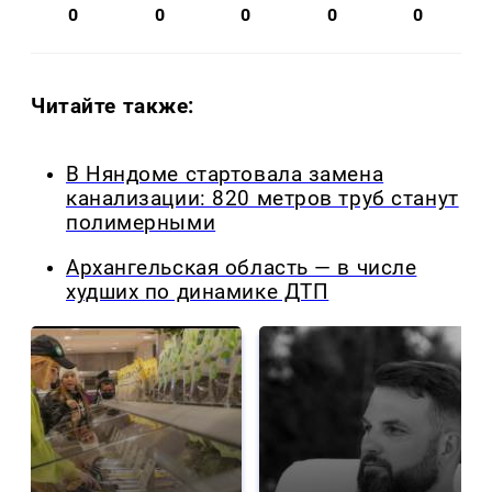
0
0
0
0
0
Читайте также:
В Няндоме стартовала замена
канализации: 820 метров труб станут
полимерными
Архангельская область — в числе
худших по динамике ДТП