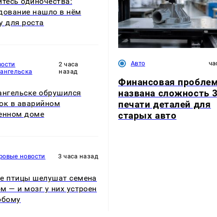
йтесь одиночества:
дование нашло в нём
у для роста
Авто
ча
вости
2 часа
хангельска
назад
Финансовая проблем
названа сложность 
ангельске обрушился
печати деталей для
ок в аварийном
енном доме
старых авто
ровые новости
3 часа назад
е птицы шелушат семена
м — и мозг у них устроен
обому