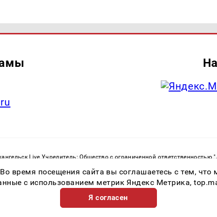
ламы
На
.ru
ангельск Live Учредитель: Общество с ограниченной ответственностью 
. С. Тел.: +79023790276 Адрес эл. почты:
infolivesmi@yandex.ru
Знак инф
 Во время посещения сайта вы соглашаетесь с тем, чт
ру в сфере связи, информационных технологий и массовых коммуникаций
82533 от 21.01.2022
ные с использованием метрик Яндекс Метрика, top.mail.
Я согласен
Возрастная категория сайта 16+