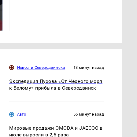
На Урале из казны
Такую зиму в России
были украдены 18
никто не ждал: как
миллионов рублей
так?!
Новости Северодвинска
13 минут назад
Экспедиция Пухова «От Чёрного моря
к Белому» прибыла в Северодвинск
Авто
55 минут назад
Мировые продажи OMODA и JAECOO в
июле выросли в 2,5 раза