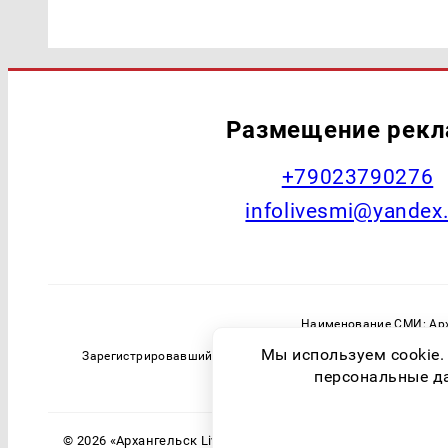
Размещение рек
+79023790276
infolivesmi@yandex
Наименование СМИ: Арх
Главный редактор: Самохин А
Мы используем cookie.
Зарегистрировавший орган: Федеральная служба по надзо
персональные дан
© 2026 «Архангельск Live» | Все права защищены