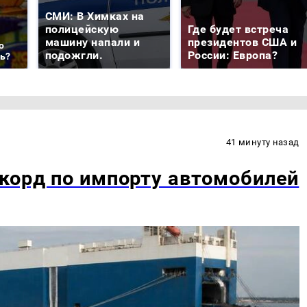
СМИ: В Химках на
полицейскую
Где будет встреча
машину напали и
президентов США и
о
подожгли.
России: Европа?
ть?
41 минуту назад
корд по импорту автомобилей