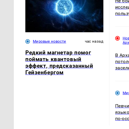
Не бо
иссле
польз
Но
Мировые новости
час назад
Ар
Редкий магнетар помог
В Арх
поймать квантовый
потол
эффект, предсказанный
засел
Гейзенбергом
Ми
Певчи
языко
по-ос