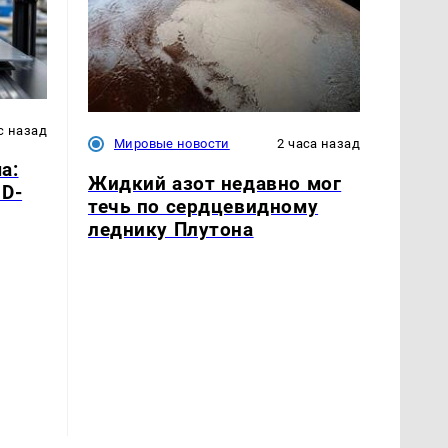
с назад
Мировые новости
2 часа назад
а:
Жидкий азот недавно мог
3D-
течь по сердцевидному
леднику Плутона