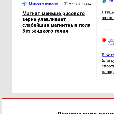
Ми
Мировые новости
31 минуту назад
Птицы
Магнит меньше рисового
закон
зерна улавливает
слабейшие магнитные поля
без жидкого гелия
Но
Ар
В Кот
благо
спорт
площ
Размещение рек