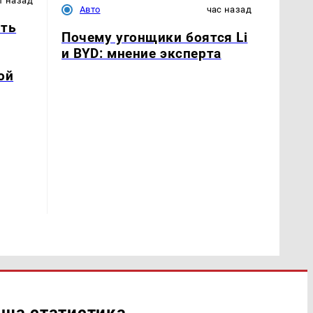
т назад
Авто
час назад
ать
Почему угонщики боятся Li
и BYD: мнение эксперта
ой
ша статистика