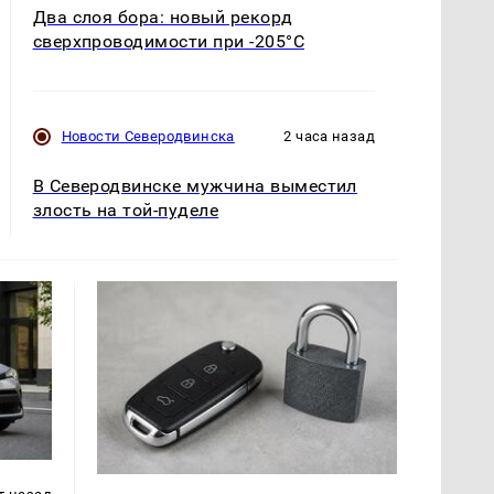
Два слоя бора: новый рекорд
сверхпроводимости при -205°C
Новости Северодвинска
2 часа назад
В Северодвинске мужчина выместил
злость на той-пуделе