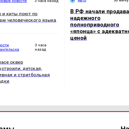
Авто
36 мину
ровые новости
3 часа назад
В РФ начали продав
 и киты поют по
надежного
ам человеческого языка
полноприводного
«японца» с адекватн
ценой
вости
3 часа
хангельска
назад
ласе сквер
устроили: детская,
ивная и стритбольная
адки
ламы
На