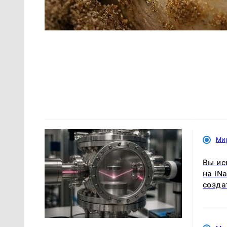
Ми
Вы ис
на iNa
созда