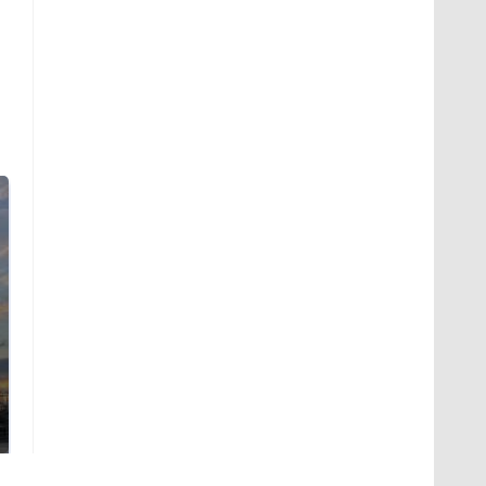
СМИ: В Химках на
полицейскую
В магазинах России
машину напали и
ажиотаж из-за этого
подожгли.
продукта: что купить?