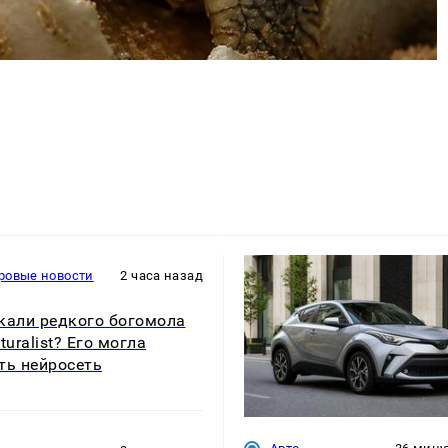
ровые новости
2 часа назад
кали редкого богомола
turalist? Его могла
ть нейросеть