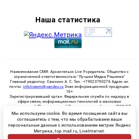
Наша статистика
Наименование СМИ: Архангельск Live Учредитель: Общество с
ограниченной ответственностью "Лучшие Медиа Решения"
Главный редактор: Самохин А. С. Тел.: +79023790276 Адрес эл.
почты:
infolivesmi@yandex.ru
Знак информационной продукции:
16+
Зарегистрировавший орган: Федеральная служба по надзору в
сфере связи, информационных технологий и массовых
коммуникаций (Роскомнадзор) Регистрационный номер СМИ ЭЛ
№ ФС 77 - 82533 от 21.01.2022
Мы используем cookie. Во время посещения сайта вы
соглашаетесь с тем, что мы обрабатываем ваши
персональные данные с использованием метрик Яндекс
Метрика, top.mail.ru, LiveInternet.
© 2026 «Архангельск Live» | Все права защищены