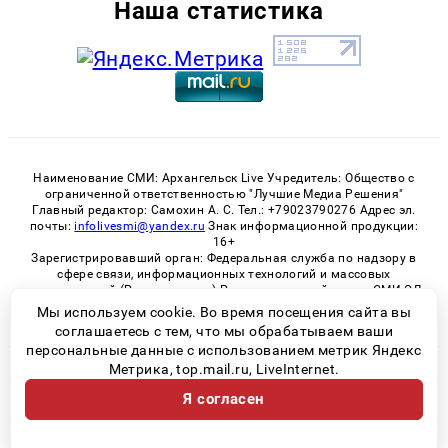
Наша статистика
Наименование СМИ: Архангельск Live Учредитель: Общество с
ограниченной ответственностью "Лучшие Медиа Решения"
Главный редактор: Самохин А. С. Тел.: +79023790276 Адрес эл.
почты:
infolivesmi@yandex.ru
Знак информационной продукции:
16+
Зарегистрировавший орган: Федеральная служба по надзору в
сфере связи, информационных технологий и массовых
коммуникаций (Роскомнадзор) Регистрационный номер СМИ ЭЛ
№ ФС 77 - 82533 от 21.01.2022
Мы используем cookie. Во время посещения сайта вы
соглашаетесь с тем, что мы обрабатываем ваши
персональные данные с использованием метрик Яндекс
Метрика, top.mail.ru, LiveInternet.
© 2026 «Архангельск Live» | Все права защищены
Я согласен
Возрастная категория сайта 16+
Политика конфиденциальности