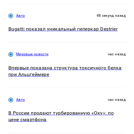
Авто
48 секунд назад
Bugatti показал уникальный гиперкар Destrier
Мировые новости
час назад
Впервые показана структура токсичного белка
при Альцгеймере
Авто
час назад
В России продают турбированную «Оку»: по
цене смартфона