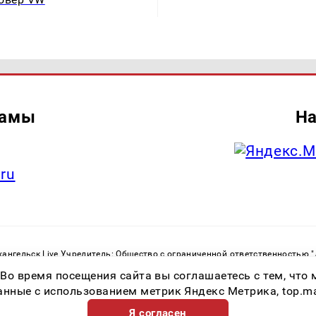
ламы
На
.ru
ангельск Live Учредитель: Общество с ограниченной ответственностью 
. С. Тел.: +79023790276 Адрес эл. почты:
infolivesmi@yandex.ru
Знак инф
 Во время посещения сайта вы соглашаетесь с тем, чт
ру в сфере связи, информационных технологий и массовых коммуникаций
82533 от 21.01.2022
ные с использованием метрик Яндекс Метрика, top.mail.
Я согласен