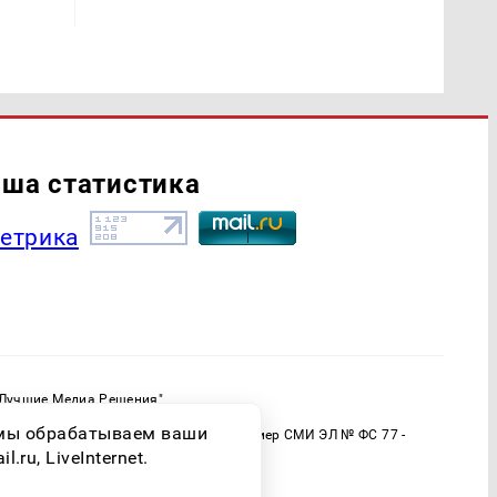
ша статистика
"Лучшие Медиа Решения"
ормационной продукции: 16+
о мы обрабатываем ваши
 (Роскомнадзор) Регистрационный номер СМИ ЭЛ № ФС 77 -
ru, LiveInternet.