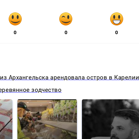
0
0
0
 из Архангельска арендовала остров в Карели
еревянное зодчество