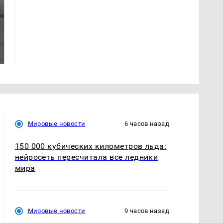
Таких событий не
Все новости по
было с 1945: чего
падению вертолета на
ждать всем нам?
Кавказе: читать здесь
Мировые новости
6 часов назад
150 000 кубических километров льда:
нейросеть пересчитала все ледники
мира
Мировые новости
9 часов назад