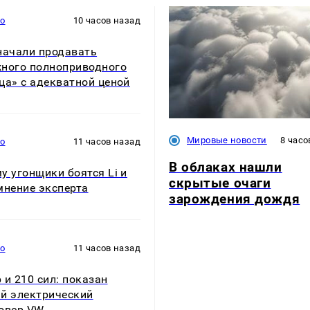
то
10 часов назад
начали продавать
ного полноприводного
ца» с адекватной ценой
Мировые новости
8 часо
то
11 часов назад
В облаках нашли
у угонщики боятся Li и
скрытые очаги
мнение эксперта
зарождения дождя
то
11 часов назад
 и 210 сил: показан
й электрический
овер VW