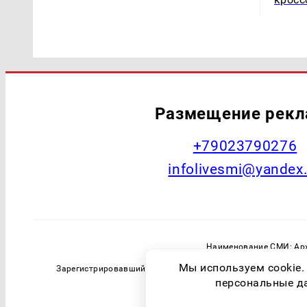
Размещение рек
+79023790276
infolivesmi@yandex
Наименование СМИ: Арх
Главный редактор: Самохин А
Мы используем cookie.
Зарегистрировавший орган: Федеральная служба по надзо
персональные дан