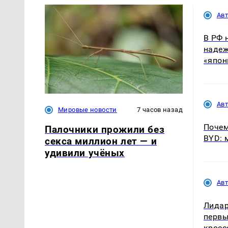
Ав
В РФ 
надеж
«япон
Ав
Мировые новости
7 часов назад
Почем
Палочники прожили без
BYD: 
секса миллион лет — и
удивили учёных
Ав
Лидар
первы
кросс