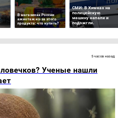
СМИ: В Химках на
е
полицейскую
В магазинах России
о
машину напали и
ажиотаж из-за этого
подожгли.
продукта: что купить?
5 часов назад
еловечков? Ученые нашли
ает