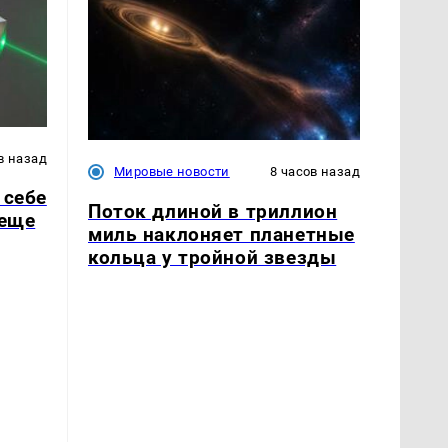
в назад
Мировые новости
8 часов назад
 себе
Поток длиной в триллион
 еще
миль наклоняет планетные
кольца у тройной звезды