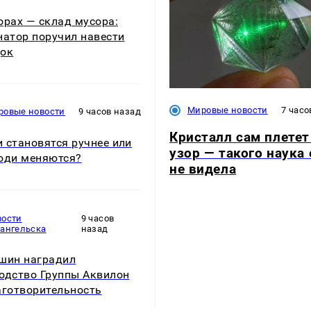
орах — склад мусора:
натор поручил навести
док
Мировые новости
7 часо
ровые новости
9 часов назад
Кристалл сам плетет
 становятся ручнее или
узор — такого наука
юди меняются?
не видела
вости
9 часов
хангельска
назад
шин наградил
одство Группы Аквилон
аготворительность