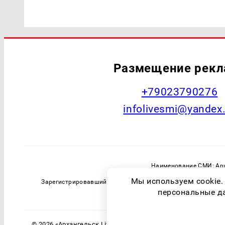
Размещение рек
+79023790276
infolivesmi@yandex
Наименование СМИ: Арх
Главный редактор: Самохин А
Мы используем cookie.
Зарегистрировавший орган: Федеральная служба по надзо
персональные дан
© 2026 «Архангельск Live» | Все права защищены