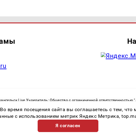
ламы
На
.ru
ангельск Live Учредитель: Общество с ограниченной ответственностью 
. С. Тел.: +79023790276 Адрес эл. почты:
infolivesmi@yandex.ru
Знак инф
 Во время посещения сайта вы соглашаетесь с тем, чт
ру в сфере связи, информационных технологий и массовых коммуникаций
82533 от 21.01.2022
ные с использованием метрик Яндекс Метрика, top.mail.
Я согласен
Возрастная категория сайта 16+