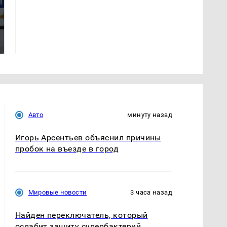
Где будет встреча
Такую зиму в России
президентов США и
никто не ждал: как
России: Европа?
так?!
Авто
минуту назад
Игорь Арсентьев объяснил причины
пробок на въезде в город
Мировые новости
3 часа назад
Найден переключатель, который
ослабит защиту супербактерий