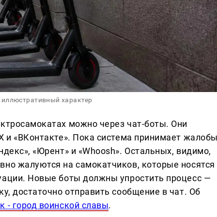
 иллюстративный характер
ектросамокатах можно через чат-боты. Они
AX и «ВКонтакте». Пока система принимает жалоб
ндекс», «Юрент» и «Whoosh». Остальных, видимо,
вно жалуются на самокатчиков, которые носятся
уации. Новые боты должны упростить процесс —
ку, достаточно отправить сообщение в чат. Об
к - город воинской славы
.