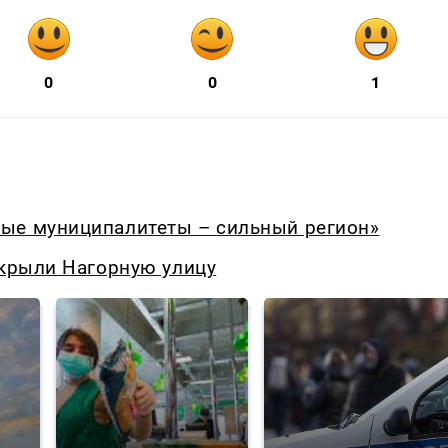
0
0
1
ые муниципалитеты – сильный регион»
екрыли Нагорную улицу