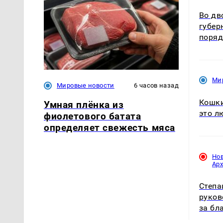
Во дв
губер
поря
Ми
Мировые новости
6 часов назад
Кошки
Умная плёнка из
это л
фиолетового батата
определяет свежесть мяса
Но
Ар
Степа
руков
за бл