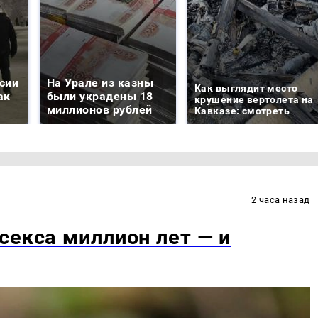
сии
На Урале из казны
Как выглядит место
ак
были украдены 18
крушение вертолета на
миллионов рублей
Кавказе: смотреть
2 часа назад
секса миллион лет — и