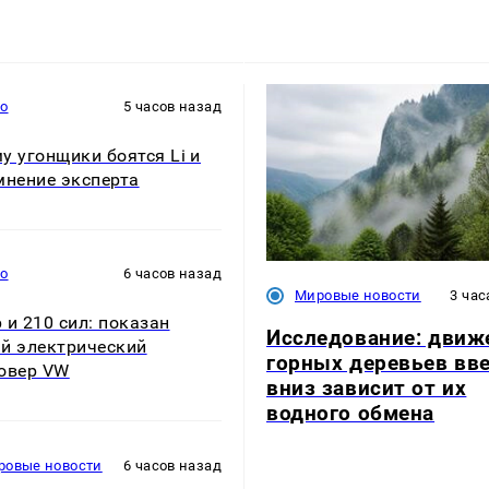
то
5 часов назад
у угонщики боятся Li и
мнение эксперта
то
6 часов назад
Мировые новости
3 час
 и 210 сил: показан
Исследование: движ
й электрический
горных деревьев вве
овер VW
вниз зависит от их
водного обмена
ровые новости
6 часов назад