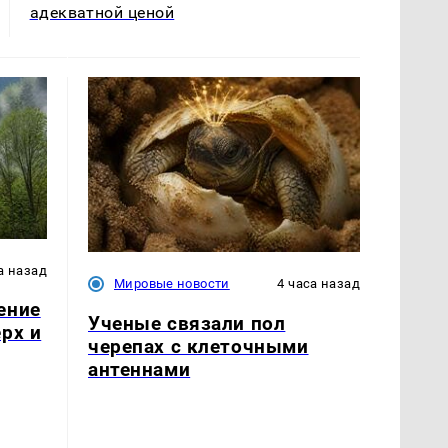
адекватной ценой
а назад
Мировые новости
4 часа назад
ение
Ученые связали пол
рх и
черепах с клеточными
антеннами