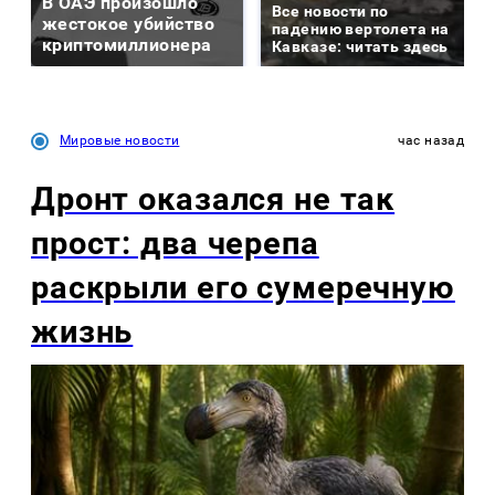
В ОАЭ произошло
Все новости по
жестокое убийство
падению вертолета на
криптомиллионера
Кавказе: читать здесь
Мировые новости
час назад
Дронт оказался не так
прост: два черепа
раскрыли его сумеречную
жизнь