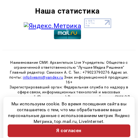
Наша статистика
Наименование СМИ: Архангельск Live Учредитель: Общество с
ограниченной ответственностью "Лучшие Медиа Решения"
Главный редактор: Самохин А. С. Тел.: +79023790276 Адрес эл.
почты:
infolivesmi@yandex.ru
Знак информационной продукции:
16+
Зарегистрировавший орган: Федеральная служба по надзору в
сфере связи, информационных технологий и массовых
коммуникаций (Роскомнадзор) Регистрационный номер СМИ ЭЛ
№ ФС 77 - 82533 от 21.01.2022
Мы используем cookie. Во время посещения сайта вы
соглашаетесь с тем, что мы обрабатываем ваши
персональные данные с использованием метрик Яндекс
Метрика, top.mail.ru, LiveInternet.
© 2026 «Архангельск Live» | Все права защищены
Я согласен
Возрастная категория сайта 16+
Политика конфиденциальности