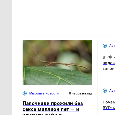
Ав
В РФ 
надеж
«япон
Ав
Мировые новости
8 часов назад
Почем
Палочники прожили без
BYD: 
секса миллион лет — и