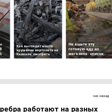
ы
Не ешьте эту
Как выглядит место
8
готовую еду из
крушение вертолета на
й
магазина: список
Кавказе: смотреть
час назад
ребра работают на разных