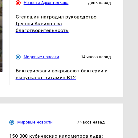
Новости Архангельска
день назад
Степашин наградил руководство
Группы Аквилон за
благотворительность
В ОАЭ произошло
Все новости по
Мировые новости
14 часов назад
жестокое убийство
падению вертолета на
криптомиллионера
Кавказе: читать здесь
Бактериофаги вскрывают бактерий и
выпускают витамин B12
Мировые новости
7 часов назад
150 000 кубических километров льда: