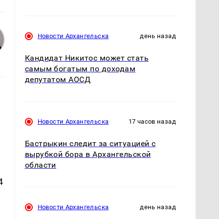
Новости Архангельска
день назад
Кандидат Никитос может стать
самым богатым по доходам
депутатом АОСД
н
Новости Архангельска
17 часов назад
Бастрыкин следит за ситуацией с
вырубкой бора в Архангельской
области
4
Новости Архангельска
день назад