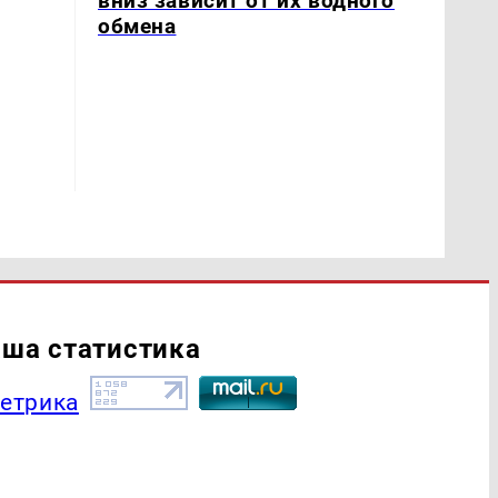
вниз зависит от их водного
обмена
ша статистика