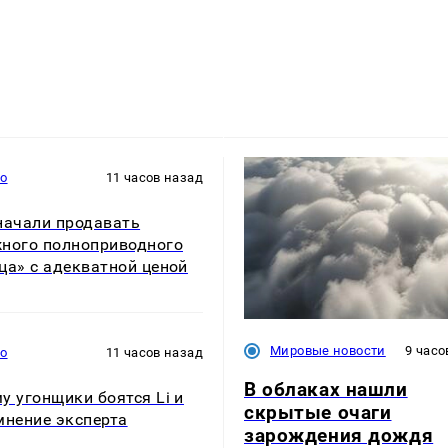
то
11 часов назад
начали продавать
ного полноприводного
ца» с адекватной ценой
Мировые новости
9 часо
то
11 часов назад
В облаках нашли
у угонщики боятся Li и
скрытые очаги
мнение эксперта
зарождения дождя