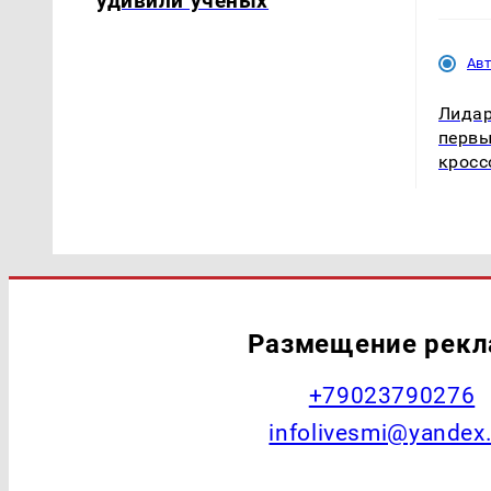
удивили учёных
Ав
Лидар
первы
кросс
Размещение рек
+79023790276
infolivesmi@yandex