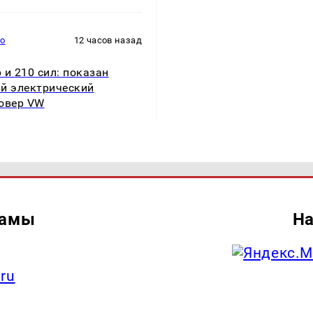
то
12 часов назад
 и 210 сил: показан
й электрический
овер VW
ламы
На
.ru