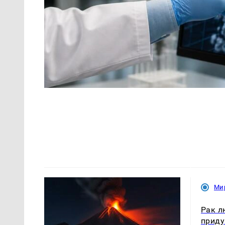
Ми
Рак л
приду