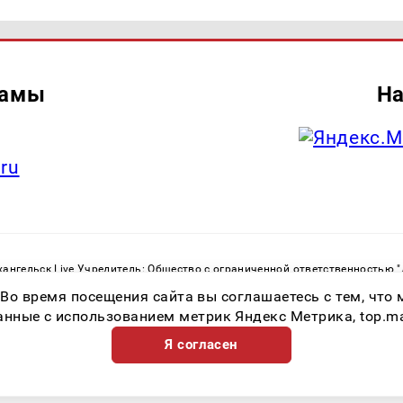
ламы
На
.ru
ангельск Live Учредитель: Общество с ограниченной ответственностью 
. С. Тел.: +79023790276 Адрес эл. почты:
infolivesmi@yandex.ru
Знак инф
 Во время посещения сайта вы соглашаетесь с тем, чт
ру в сфере связи, информационных технологий и массовых коммуникаций
82533 от 21.01.2022
ные с использованием метрик Яндекс Метрика, top.mail.
Я согласен
Возрастная категория сайта 16+