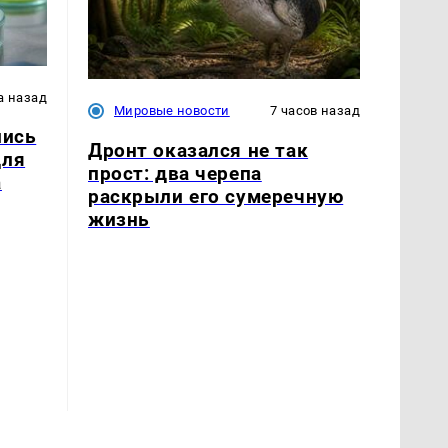
а назад
Мировые новости
7 часов назад
лись
Дронт оказался не так
для
прост: два черепа
а
раскрыли его сумеречную
жизнь