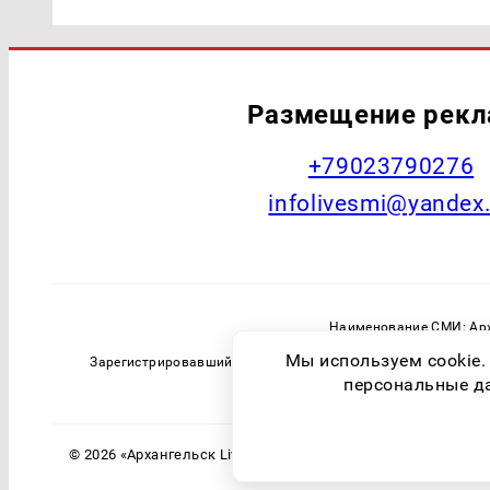
Размещение рек
+79023790276
infolivesmi@yandex
Наименование СМИ: Арх
Главный редактор: Самохин А
Мы используем cookie.
Зарегистрировавший орган: Федеральная служба по надзо
персональные дан
© 2026 «Архангельск Live» | Все права защищены