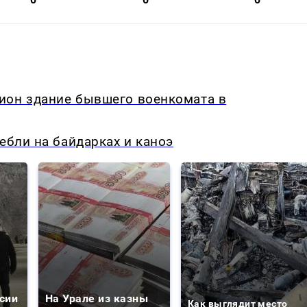
ион здание бывшего военкомата в
ебли на байдарках и каноэ
сии
На Урале из казны
Как выглядит место