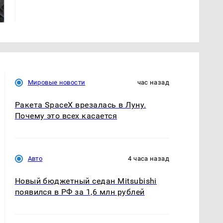
готовую еду из
жестокое убийство
магазина: список
криптомиллионера
Мировые новости
час назад
Ракета SpaceX врезалась в Луну.
Почему это всех касается
Авто
4 часа назад
Новый бюджетный седан Mitsubishi
появился в РФ за 1,6 млн рублей