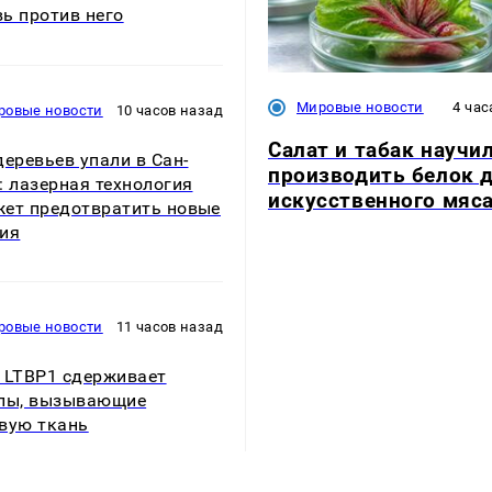
ь против него
Мировые новости
4 час
ровые новости
10 часов назад
Салат и табак научи
деревьев упали в Сан-
производить белок 
: лазерная технология
искусственного мяс
ет предотвратить новые
ия
ровые новости
11 часов назад
 LTBP1 сдерживает
лы, вызывающие
вую ткань