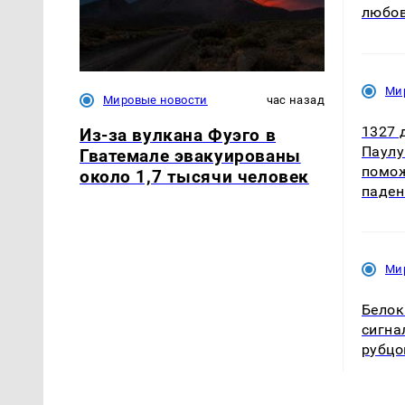
любов
Ми
Мировые новости
час назад
1327 
Из-за вулкана Фуэго в
Паулу
Гватемале эвакуированы
помож
около 1,7 тысячи человек
паден
Ми
Белок
сигна
рубцо