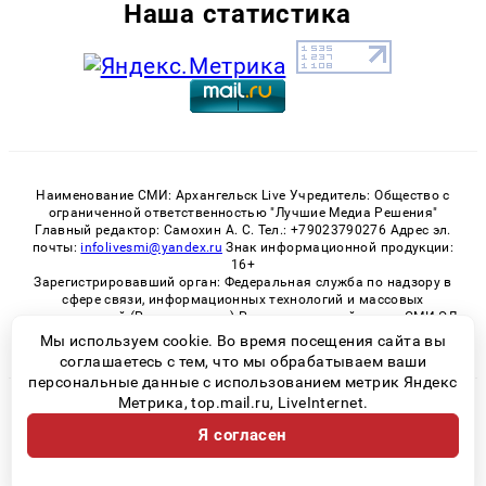
Наша статистика
Наименование СМИ: Архангельск Live Учредитель: Общество с
ограниченной ответственностью "Лучшие Медиа Решения"
Главный редактор: Самохин А. С. Тел.: +79023790276 Адрес эл.
почты:
infolivesmi@yandex.ru
Знак информационной продукции:
16+
Зарегистрировавший орган: Федеральная служба по надзору в
сфере связи, информационных технологий и массовых
коммуникаций (Роскомнадзор) Регистрационный номер СМИ ЭЛ
№ ФС 77 - 82533 от 21.01.2022
Мы используем cookie. Во время посещения сайта вы
соглашаетесь с тем, что мы обрабатываем ваши
персональные данные с использованием метрик Яндекс
Метрика, top.mail.ru, LiveInternet.
© 2026 «Архангельск Live» | Все права защищены
Я согласен
Возрастная категория сайта 16+
Политика конфиденциальности