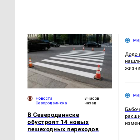
Ми
Додо 
нашли
жизн
Ми
Новости
8 часов
Северодвинска
назад
Бабоч
В Северодвинске
расши
обустроят 14 новых
измен
пешеходных переходов