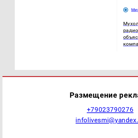
Ми
Мухол
радио
объяс
комп
Размещение рек
+79023790276
infolivesmi@yandex