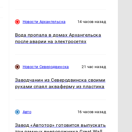
Новости Архангельска
14 часов назад
Вода пропала в домах Архангельска
после аварии на электросетях
Новости Северодвинска
21 час назад
Заводчанин из Северодвинска своими
руками спаял акваферму из пластика
Авто
16 часов назад
Завод «Автотор» готовится выпускать
три рамных внедорожника Great Wall