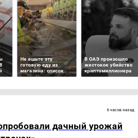
ы
Не ешьте эту
В ОАЭ произошло
8
готовую еду из
жестокое убийство
й
магазина: список
криптомиллионера
6 часов назад
попробовали дачный урожай