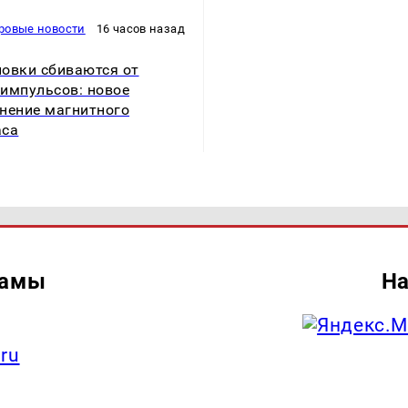
ровые новости
16 часов назад
овки сбиваются от
импульсов: новое
нение магнитного
аса
ламы
На
.ru