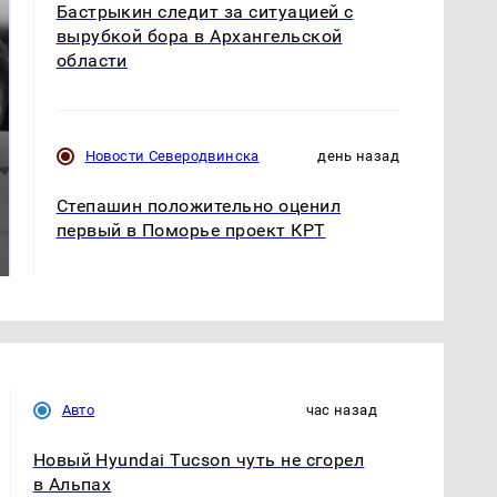
Бастрыкин следит за ситуацией с
вырубкой бора в Архангельской
области
Новости Северодвинска
день назад
Степашин положительно оценил
Таких событий не
Все новости по
первый в Поморье проект КРТ
было с 1945: чего
падению вертолета на
ждать всем нам?
Кавказе: читать здесь
Авто
час назад
Новый Hyundai Tucson чуть не сгорел
в Альпах