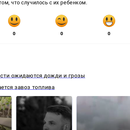
том, что случилось с их ребенком.
0
0
0
асти ожидаются дожди и грозы
ется завоз топлива