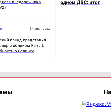
одном ДВС: итог
дного внедорожника
 V27
то
3 часа назад
ский бренд представил
овер с обликом Ferrari:
бности о новинке
ламы
На