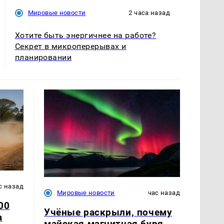
Мировые новости
2 часа назад
Хотите быть энергичнее на работе?
Секрет в микроперерывах и
планировании
с назад
Мировые новости
час назад
00
Учёные раскрыли, почему
а
майская магнитная буря