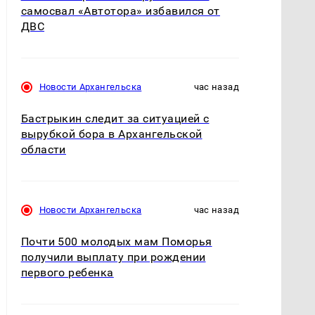
самосвал «Автотора» избавился от
ДВС
Новости Архангельска
час назад
Бастрыкин следит за ситуацией с
вырубкой бора в Архангельской
области
Новости Архангельска
час назад
Почти 500 молодых мам Поморья
получили выплату при рождении
первого ребенка