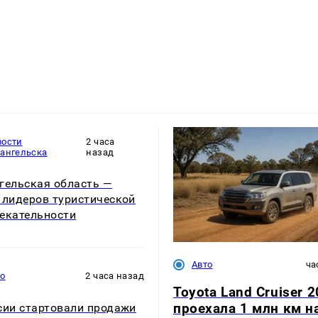
вости
2 часа
хангельска
назад
гельская область —
 лидеров туристической
екательности
Авто
ча
то
2 часа назад
Toyota Land Cruiser 2
проехала 1 млн км н
сии стартовали продажи