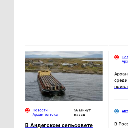
Но
Ар
Архан
среди
привл
Новости
56 минут
Ав
Архангельска
назад
В Рос
В Андегском сельсовете