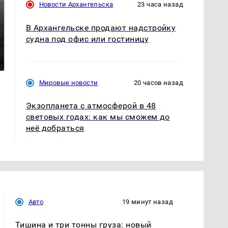
Новости Архангельска
23 часа назад
В Архангельске продают надстройку
судна под офис или гостиницу
Таких событий не
В магазинах России
было с 1945: чего
ажиотаж из-за этого
ждать всем нам?
продукта: что купить?
Мировые новости
20 часов назад
Экзопланета с атмосферой в 48
световых годах: как мы сможем до
неё добраться
Авто
19 минут назад
Тишина и три тонны груза: новый