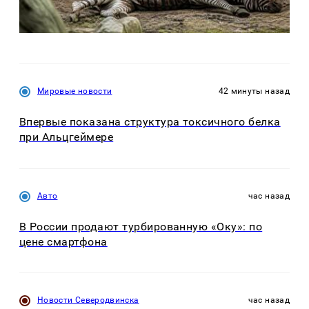
Мировые новости
42 минуты назад
Впервые показана структура токсичного белка
при Альцгеймере
Авто
час назад
В России продают турбированную «Оку»: по
цене смартфона
Новости Северодвинска
час назад