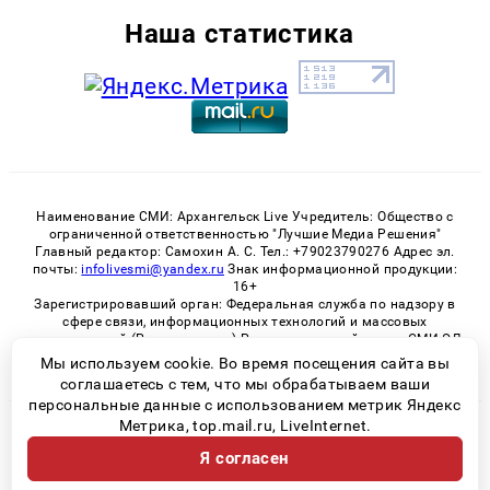
Наша статистика
Наименование СМИ: Архангельск Live Учредитель: Общество с
ограниченной ответственностью "Лучшие Медиа Решения"
Главный редактор: Самохин А. С. Тел.: +79023790276 Адрес эл.
почты:
infolivesmi@yandex.ru
Знак информационной продукции:
16+
Зарегистрировавший орган: Федеральная служба по надзору в
сфере связи, информационных технологий и массовых
коммуникаций (Роскомнадзор) Регистрационный номер СМИ ЭЛ
№ ФС 77 - 82533 от 21.01.2022
Мы используем cookie. Во время посещения сайта вы
соглашаетесь с тем, что мы обрабатываем ваши
персональные данные с использованием метрик Яндекс
Метрика, top.mail.ru, LiveInternet.
© 2026 «Архангельск Live» | Все права защищены
Я согласен
Возрастная категория сайта 16+
Политика конфиденциальности