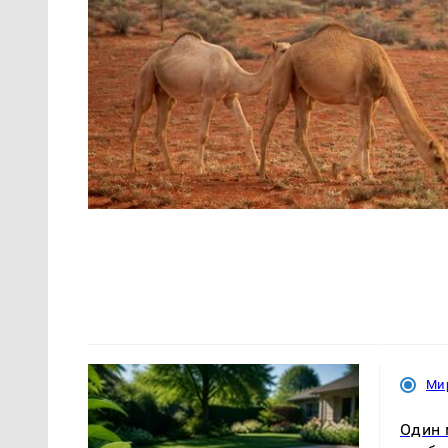
Ми
Один 