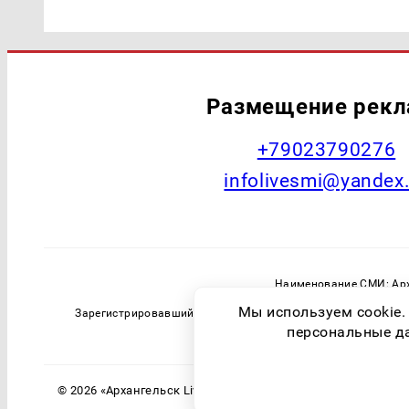
Размещение рек
+79023790276
infolivesmi@yandex
Наименование СМИ: Арх
Главный редактор: Самохин А
Мы используем cookie.
Зарегистрировавший орган: Федеральная служба по надзо
персональные дан
© 2026 «Архангельск Live» | Все права защищены