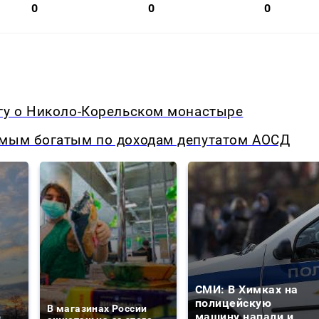
0
0
0
игу о Николо-Корельском монастыре
амым богатым по доходам депутатом АОСД
СМИ: В Химках на
е
полицейскую
В магазинах России
о
машину напали и