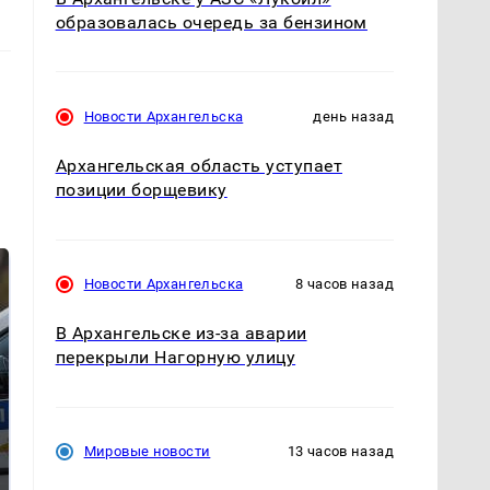
образовалась очередь за бензином
Новости Архангельска
день назад
Архангельская область уступает
позиции борщевику
Новости Архангельска
8 часов назад
В Архангельске из-за аварии
перекрыли Нагорную улицу
Мировые новости
13 часов назад
Где будет встреча
На Урале из казны
президентов США и
были украдены 18