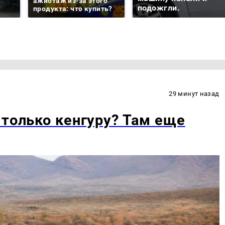
ажиотаж из-за этого
подожгли.
продукта: что купить?
29 минут назад
 только кенгуру? Там еще