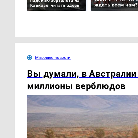
падению вертолета на
ждать всем нам?
Кавказе: читать здесь
Мировые новости
Вы думали, в Австралии
миллионы верблюдов