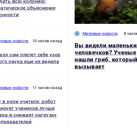
дить всю колонию:
атическое объяснение
онности
Мировые новости
8 часо
ровые новости
10 часов назад
Вы видели маленьки
человечков? Ученые
алл сам плетет себе узор
нашли гриб, который
ого наука еще не видела
вызывает
ровые новости
11 часов назад
r в роли учителя: робот
ирует учеников лучше
ека и снижает нагрузку
еподавателей