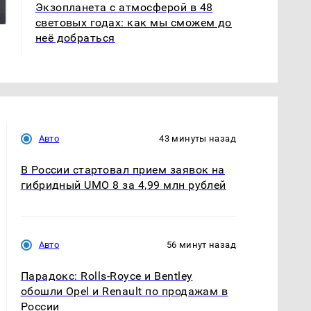
Экзопланета с атмосферой в 48
России: Европа?
миллионов рублей
световых годах: как мы сможем до
неё добраться
Авто
43 минуты назад
В России стартовал прием заявок на
гибридный UMO 8 за 4,99 млн рублей
Авто
56 минут назад
Парадокс: Rolls-Royce и Bentley
обошли Opel и Renault по продажам в
России