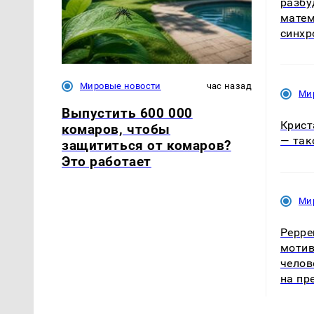
разбу
матем
синхр
Мировые новости
час назад
Ми
Выпустить 600 000
Крист
комаров, чтобы
— так
защититься от комаров?
Это работает
Ми
Peppe
мотив
челов
на пр