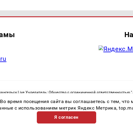
ламы
На
.ru
ангельск Live Учредитель: Общество с ограниченной ответственностью 
. С. Тел.: +79023790276 Адрес эл. почты:
infolivesmi@yandex.ru
Знак инф
 Во время посещения сайта вы соглашаетесь с тем, чт
ру в сфере связи, информационных технологий и массовых коммуникаций
82533 от 21.01.2022
ные с использованием метрик Яндекс Метрика, top.mail.
Я согласен
Возрастная категория сайта 16+