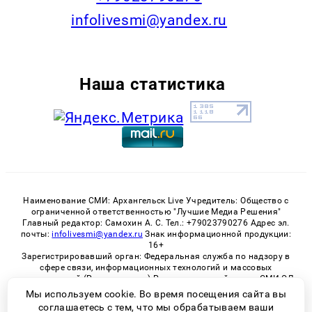
infolivesmi@yandex.ru
Наша статистика
Наименование СМИ: Архангельск Live Учредитель: Общество с
ограниченной ответственностью "Лучшие Медиа Решения"
Главный редактор: Самохин А. С. Тел.: +79023790276 Адрес эл.
почты:
infolivesmi@yandex.ru
Знак информационной продукции:
16+
Зарегистрировавший орган: Федеральная служба по надзору в
сфере связи, информационных технологий и массовых
коммуникаций (Роскомнадзор) Регистрационный номер СМИ ЭЛ
№ ФС 77 - 82533 от 21.01.2022
Мы используем cookie. Во время посещения сайта вы
соглашаетесь с тем, что мы обрабатываем ваши