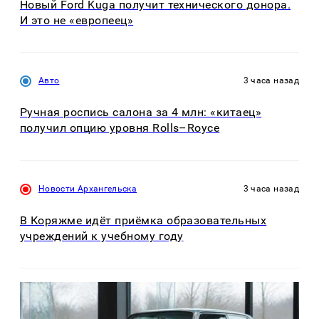
Новый Ford Kuga получит технического донора.
И это не «европеец»
Авто
3 часа назад
Ручная роспись салона за 4 млн: «китаец»
получил опцию уровня Rolls–Royce
Новости Архангельска
3 часа назад
В Коряжме идёт приёмка образовательных
учреждений к учебному году