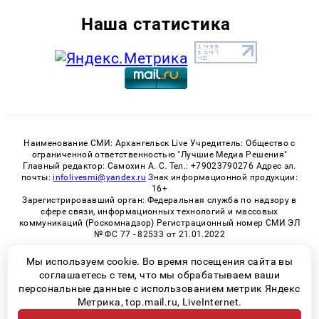
Наша статистика
Наименование СМИ: Архангельск Live Учредитель: Общество с
ограниченной ответственностью "Лучшие Медиа Решения"
Главный редактор: Самохин А. С. Тел.: +79023790276 Адрес эл.
почты:
infolivesmi@yandex.ru
Знак информационной продукции:
16+
Зарегистрировавший орган: Федеральная служба по надзору в
сфере связи, информационных технологий и массовых
коммуникаций (Роскомнадзор) Регистрационный номер СМИ ЭЛ
№ ФС 77 - 82533 от 21.01.2022
Мы используем cookie. Во время посещения сайта вы
соглашаетесь с тем, что мы обрабатываем ваши
© 2026 «Архангельск Live» | Все права защищены
персональные данные с использованием метрик Яндекс
Возрастная категория сайта 16+
Метрика, top.mail.ru, LiveInternet.
Политика конфиденциальности