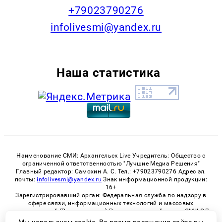
+79023790276
infolivesmi@yandex.ru
Наша статистика
Наименование СМИ: Архангельск Live Учредитель: Общество с
ограниченной ответственностью "Лучшие Медиа Решения"
Главный редактор: Самохин А. С. Тел.: +79023790276 Адрес эл.
почты:
infolivesmi@yandex.ru
Знак информационной продукции:
16+
Зарегистрировавший орган: Федеральная служба по надзору в
сфере связи, информационных технологий и массовых
коммуникаций (Роскомнадзор) Регистрационный номер СМИ ЭЛ
№ ФС 77 - 82533 от 21.01.2022