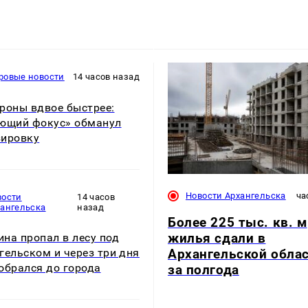
ровые новости
14 часов назад
роны вдвое быстрее:
ющий фокус» обманул
ировку
Новости Архангельска
ча
вости
14 часов
хангельска
назад
Более 225 тыс. кв. м
жилья сдали в
на пропал в лесу под
Архангельской обла
гельском и через три дня
обрался до города
за полгода