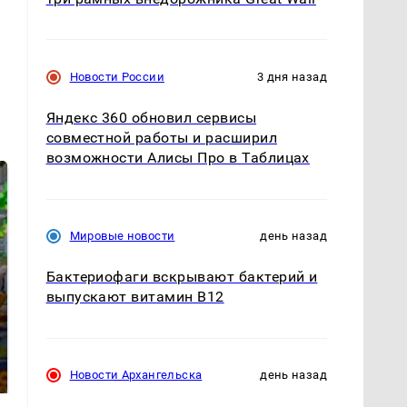
Новости России
3 дня назад
Яндекс 360 обновил сервисы
совместной работы и расширил
возможности Алисы Про в Таблицах
Мировые новости
день назад
Бактериофаги вскрывают бактерий и
выпускают витамин B12
СМИ: В Химках на
полицейскую
Где будет встреча
машину напали и
президентов США и
подожгли.
России: Европа?
Новости Архангельска
день назад