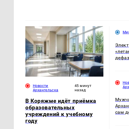
Ми
Элект
«лета
дефаз
Но
Новости
45 минут
Ар
Архангельска
назад
Мужчи
В Коряжме идёт приёмка
Архан
образовательных
сам д
учреждений к учебному
году