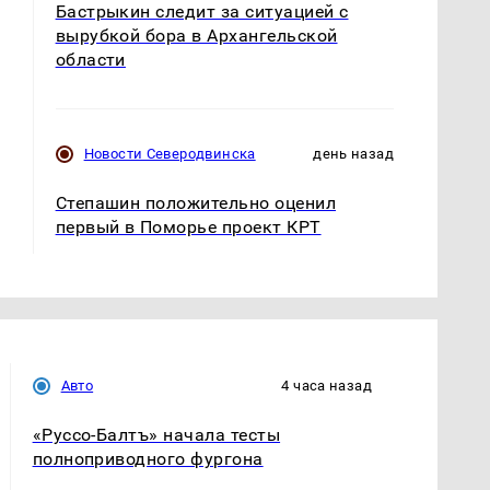
Бастрыкин следит за ситуацией с
вырубкой бора в Архангельской
области
Новости Северодвинска
день назад
Степашин положительно оценил
первый в Поморье проект КРТ
Авто
4 часа назад
«Руссо-Балтъ» начала тесты
полноприводного фургона