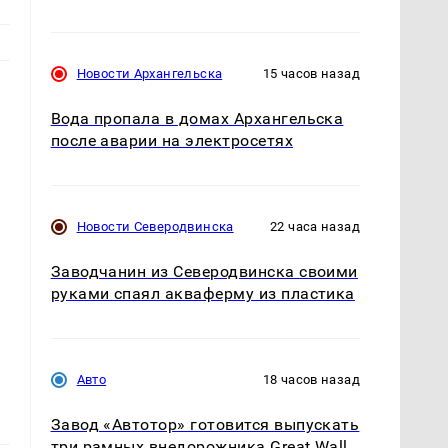
Новости Архангельска
15 часов назад
Вода пропала в домах Архангельска
после аварии на электросетях
Новости Северодвинска
22 часа назад
Заводчанин из Северодвинска своими
руками спаял акваферму из пластика
Авто
18 часов назад
Завод «Автотор» готовится выпускать
три рамных внедорожника Great Wall