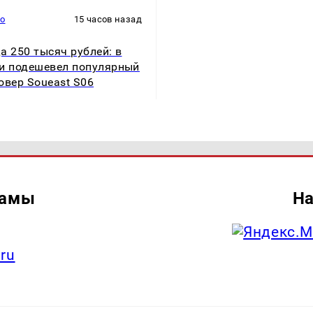
то
15 часов назад
а 250 тысяч рублей: в
и подешевел популярный
овер Soueast S06
ламы
На
.ru