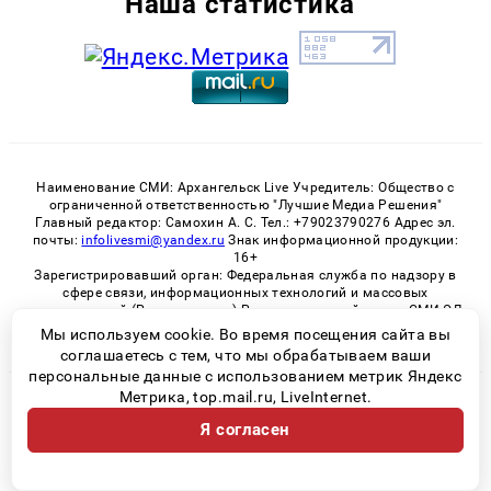
Наша статистика
Наименование СМИ: Архангельск Live Учредитель: Общество с
ограниченной ответственностью "Лучшие Медиа Решения"
Главный редактор: Самохин А. С. Тел.: +79023790276 Адрес эл.
почты:
infolivesmi@yandex.ru
Знак информационной продукции:
16+
Зарегистрировавший орган: Федеральная служба по надзору в
сфере связи, информационных технологий и массовых
коммуникаций (Роскомнадзор) Регистрационный номер СМИ ЭЛ
№ ФС 77 - 82533 от 21.01.2022
Мы используем cookie. Во время посещения сайта вы
соглашаетесь с тем, что мы обрабатываем ваши
персональные данные с использованием метрик Яндекс
Метрика, top.mail.ru, LiveInternet.
© 2026 «Архангельск Live» | Все права защищены
Я согласен
Возрастная категория сайта 16+
Политика конфиденциальности