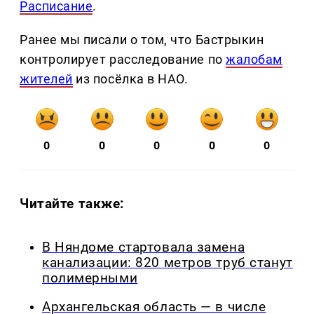
Расписание
.
Ранее мы писали о том, что Бастрыкин
контролирует расследование по
жалобам
жителей
из посёлка в НАО.
0
0
0
0
0
Читайте также:
В Няндоме стартовала замена
канализации: 820 метров труб станут
полимерными
Архангельская область — в числе